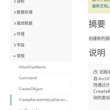
游标
自然资源
最新文档
所有产品
数据存储
摘要
所有行业
描述数据
环境
创建新的随
字段
说明
常规
AlterAliasName
旧版
Command
自
ArcGI
持通过
计
CreateObject
Create
块的类似
CreateRandomValueGenerator