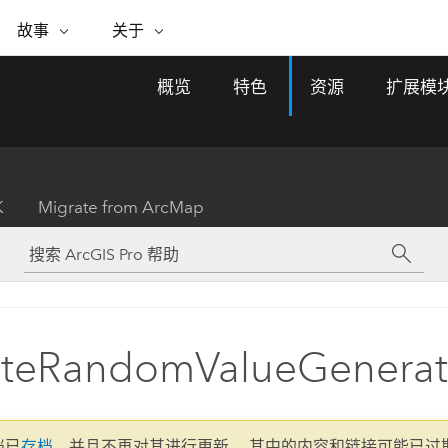
专题倡议
故事
关于
ESRI 故事
关于 ESRI
自助服务
购买 ARCGIS
联系我们
关于 GIS
概览
特色
资源
扩展模
WhereNext Magazine
关于 Esri
地理空间卓越之旅
ArcUser
用户类型
联系支持部门
什么是 GIS？
间上查看和了解数据
高管级新闻和见解
面向 ArcGIS 用户的实用技术
基于角色的 ArcGIS 访问权限
Esri 计划和倡议
Esri 社区
地理方法
资源
Esri 博客
Esri Store
活动
ArcGIS 博客
置引入分析
现实世界的全球 GIS 创新
ArcNews
Esri 的 ArcGIS 产品
K
Migrate from ArcMap
行业新闻和 ArcGIS 更新
合作伙伴
文档
管理
Esri 和 The Science of Where 播
如何购买
、编辑和共享空间数据
客
ArcWatch
Esri 产品、合作伙伴产品和开发
招贤纳士
My Esri
基础设施管理
商业和技术领导者之声
地理空间新闻、观点和趋势
人员订阅
使用 GIS 创建现代化、有弹性且可持续发展
媒体与分析师关系
的未来。 规划和运营的地理方法有助于领导
有功能
者了解基础设施工程与周围环境的关系。
ateRandomValueGenerat
所有故事
探索基础设施管理
联系我们
文档已
存档
，并且不再对其进行更新。 其中的内容和链接可能已过