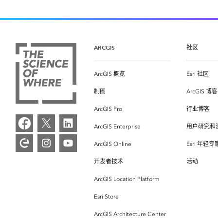
ARCGIS
社区
ArcGIS 概览
Esri 社区
制图
ArcGIS 博客
ArcGIS Pro
行业博客
ArcGIS Enterprise
用户研究和
ArcGIS Online
Esri 年轻
开发者技术
活动
ArcGIS Location Platform
Esri Store
ArcGIS Architecture Center