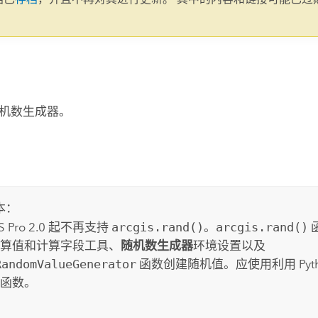
。
机数生成器。
本：
S Pro
2.0 起不再支持
arcgis.rand()
。
arcgis.rand()
算值
和
计算字段
工具、
随机数生成器
环境设置以及
RandomValueGenerator
函数创建随机值。应使用利用 Pyt
函数。