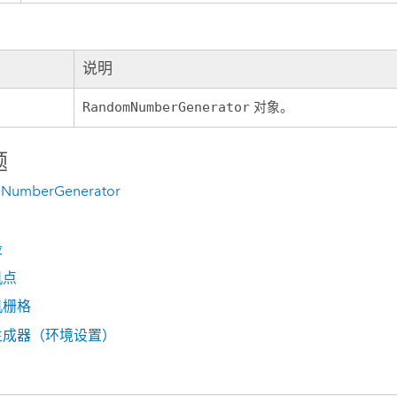
说明
RandomNumberGenerator
对象。
题
NumberGenerator
段
机点
机栅格
生成器（环境设置）