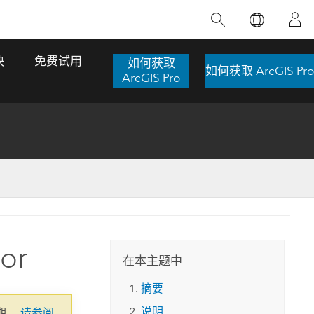
精选产品
专题培训
精选故事
推荐书籍
致力于创新
块
免费试用
如何获取
如何获取 ArcGIS Pro
人工智能
ArcGIS Pro
位置智能
数字化转换
数字孪生体
了解 ArcGIS Pro
空间数据科学：提升分析能力
当地图成为关键时刻的救命稻草
位置的力量
ArcGIS Pro 是 Esri 出品的全球领先的 GIS 桌
在这门导师授课式课程中，我们将探索如何
在巴西 2024 年遭遇历史性大洪水期间，专门
作者：Jack Dangermond
面应用程序，适用于制图、分析和数据管
运用空间统计技术来发现数据中的规律与关
从事 GIS 技术的 Codex 公司在 30 天内打造
这本书带领读者踏上一
理。 了解这项技术的实际效果，亲身体验交
联，并产出能解决复杂问题的深刻见解。
了 17 个应急洪水应用程序，为关键的救援行
or
旅程，深入探索现代地
互式地图，探索产品功能，或者直接开始免
动提供了有力支持。
在本主题中
探索课程
其应对全球重大挑战的
费试用。
阅读故事
摘要
转至书籍详情
探索 ArcGIS Pro
说明
期。
请参阅