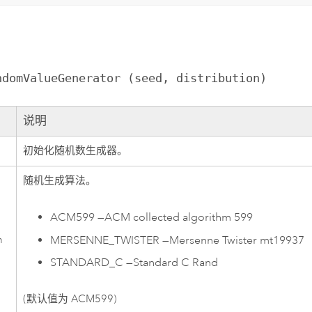
ndomValueGenerator (seed, distribution)
说明
初始化随机数生成器。
随机生成算法。
ACM599
—
ACM collected algorithm 599
MERSENNE_TWISTER
—
Mersenne Twister mt19937
n
STANDARD_C
—
Standard C Rand
(默认值为 ACM599)