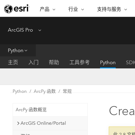
产品
行业
支持与服务
ARCGIS
行业
支持与服务
功能
ArcGIS Pro
Menu
ArcGIS 概览
建筑、工程和建
专业服务
非营利机构
制图
Esri 企业级地理空间平台
造
从空
技术支持
公共安全
Python
ArcGIS Online
商业
分析
培训
自然科学
完整的 SaaS 制图平台
将位
主页
入门
帮助
工具参考
Python
SD
保护
州和地方政府
ArcGIS Pro
数据
教育
世界领先的 GIS 软件
集成
可持续发展
能源公用事业
Python
ArcPy 函数
常规
ArcGIS Enterprise
电信
用于 GIS 和制图的基础系统
所
设施点管理
Cre
交通运输
ArcPy 函数概览
开发者技术
卫生与公共服务
水
构建制图和空间分析应用程序
ArcGIS Online/Portal
国家政府
此 2.8 