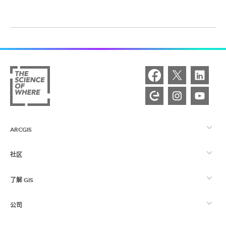
ARCGIS
社区
ArcGIS 概览
了解 GIS
Esri 社区
制图
公司
什么是 GIS？
ArcGIS 博客
ArcGIS Pro