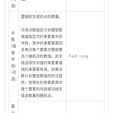
选)
要随机生成的点的数量。
可将点数指定为长整型数
点
值或指定为约束要素中的
数
字段，其中约束要素需包
[值
含表示每个要素中要放置
或
Field; Long
多少随机点的数值。此字
字
段选项仅对面约束要素或
段]
线约束要素有效。如果点
(可
数以长整型数值的形式提
选)
供，则将在约束要素类中
每个要素的内部或沿线生
成该数量的随机点。
最
小