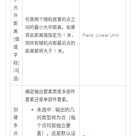
允
许
任意两个随机放置的点之
距
间的最小允许距离。如果
离
将此距离值指定为 1 米，
Field; Linear Unit
[值
则所有随机点距最近点的
或
距离都将大于 1 米。
字
段]
(可
选)
确定输出要素类是多部件
要素还是单部件要素。
未选中 - 输出的几
创
何类型将为点（每
建
个点均是独立要
多
素）。这是默认设
点