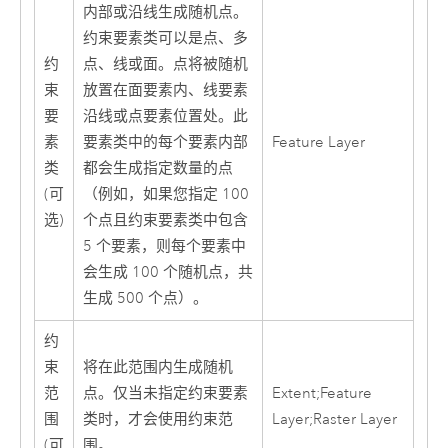
内部或沿线生成随机点。
约束要素类可以是点、多
约
点、线或面。点将被随机
束
放置在面要素内、线要素
要
沿线或点要素位置处。此
素
要素类中的每个要素内部
Feature Layer
类
都会生成指定数量的点
(可
（例如，如果您指定 100
选)
个点且约束要素类中包含
5 个要素，则每个要素中
会生成 100 个随机点，共
生成 500 个点）。
约
束
将在此范围内生成随机
范
点。仅当未指定约束要素
Extent;Feature
围
类时，才会使用约束范
Layer;Raster Layer
(可
围。