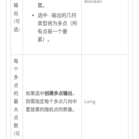
Boolean
置。
输
出
选中 - 输出的几何
(可
类型将为多点（所
选)
有点是一个要
素）。
每
个
多
点
创建多点输出
的
如果选中
，
最
则需指定每个多点几何中
Long
大
要放置的随机点的数量。
点
数
(可