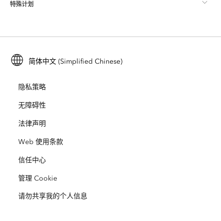
特殊计划
关于 Esri
位置智能
行业博客
ArcGIS Enterprise
ArcGIS for Personal Use
联系我们
培训
用户研究和测试
ArcGIS Online
ArcGIS for Student Use
简体中文 (Simplified Chinese)
招贤纳士
ArcUser
Esri 年轻专家关系网
开发者技术
保护
隐私策略
开放视野
ArcNews
活动
ArcGIS Location Platform
无障碍性
灾难响应
合作伙伴
ArcWatch
法律声明
Esri Store
教育
Web 使用条款
业务行为准则
Esri Press
ArcGIS Architecture Center
信任中心
非营利机构
环境与可持续发展倡议
Esri 视频
管理 Cookie
请勿共享我的个人信息
种族平等
网站地图
GIS 字典