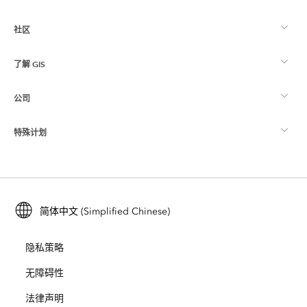
社区
ArcGIS 概览
了解 GIS
Esri 社区
制图
公司
什么是 GIS？
ArcGIS 博客
ArcGIS Pro
特殊计划
关于 Esri
位置智能
行业博客
ArcGIS Enterprise
ArcGIS for Personal Use
联系我们
培训
用户研究和测试
ArcGIS Online
ArcGIS for Student Use
简体中文 (Simplified Chinese)
招贤纳士
ArcUser
Esri 年轻专家关系网
开发者技术
保护
隐私策略
开放视野
ArcNews
活动
ArcGIS Location Platform
无障碍性
灾难响应
合作伙伴
ArcWatch
法律声明
Esri Store