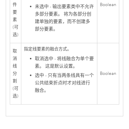
件
Boolean
未选中 - 输出要素类中不允许
要
多部分要素。 将为各部分创
素
建单独的要素，而不创建多
(可
部分要素。
选)
指定线要素的融合方式。
取
取消选中 - 将线融合为单个要
消
素。 这是默认设置。
线
分
Boolean
选中 - 只有当两条线具有一个
割
公共结束折点时才对线进行
(可
融合。
选)