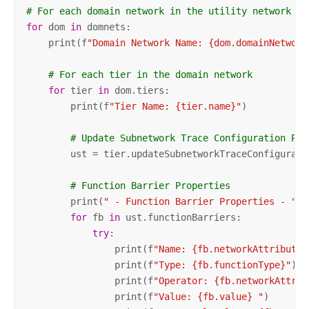
# For each domain network in the utility network
for
 dom 
in
 domnets:

    print(f
"Domain Network Name: {dom.domainNetwork
# For each tier in the domain network
for
 tier 
in
 dom.tiers:

        print(f
"Tier Name: {tier.name}"
)

# Update Subnetwork Trace Configuration Pro
        ust = tier.updateSubnetworkTraceConfiguratio
# Function Barrier Properties
        print(
" - Function Barrier Properties - "
)

for
 fb 
in
 ust.functionBarriers:

try
:

                print(f
"Name: {fb.networkAttributeN
                print(f
"Type: {fb.functionType}"
)

                print(f
"Operator: {fb.networkAttrib
                print(f
"Value: {fb.value} "
)
