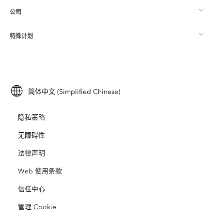
公司
什么是 GIS？
ArcGIS 博客
ArcGIS Pro
特殊计划
关于 Esri
位置智能
行业博客
ArcGIS Enterprise
ArcGIS for Personal Use
联系我们
培训
用户研究和测试
ArcGIS Online
ArcGIS for Student Use
简体中文 (Simplified Chinese)
招贤纳士
ArcUser
Esri 年轻专家关系网
开发者技术
保护
隐私策略
开放视野
ArcNews
活动
ArcGIS Location Platform
无障碍性
灾难响应
合作伙伴
ArcWatch
法律声明
Esri Store
教育
Web 使用条款
业务行为准则
Esri Press
ArcGIS Architecture Center
信任中心
非营利机构
环境与可持续发展倡议
Esri 视频
管理 Cookie