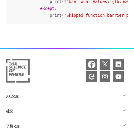
                print(f
"Use Local Values: {fb.useLo
except
:

                print(
"Skipped function barrier pro
ARCGIS
社区
ArcGIS 概览
了解 GIS
Esri 社区
制图