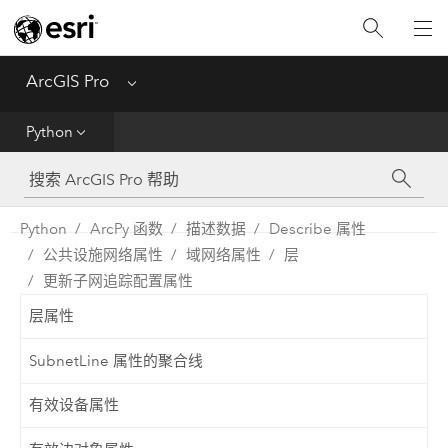
入门
ArcGIS Pro
Menu
帮助
Python
工具参考
Python
Python
ArcPy 函数
描述数据
Describe 属性
公共设施网络属性
域网络属性
层
SDK
更新子网追踪配置属性
Migrate from ArcMap
层属性
SubnetLine 属性的聚合线
有效设备属性