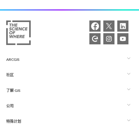
ARCGIS
社区
ArcGIS 概览
了解 GIS
Esri 社区
制图
公司
什么是 GIS？
ArcGIS 博客
ArcGIS Pro
特殊计划
关于 Esri
位置智能
行业博客
ArcGIS Enterprise
ArcGIS for Personal Use