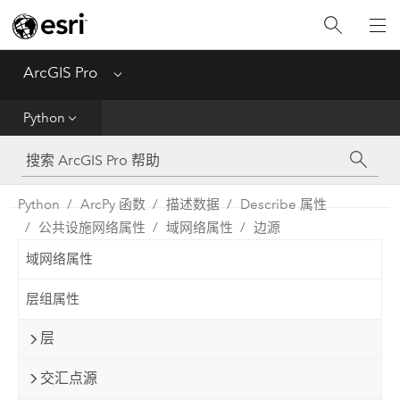
入门
ArcGIS Pro
Menu
帮助
Python
工具参考
Python
Python
ArcPy 函数
描述数据
Describe 属性
公共设施网络属性
域网络属性
边源
SDK
域网络属性
Migrate from ArcMap
层组属性
层
交汇点源