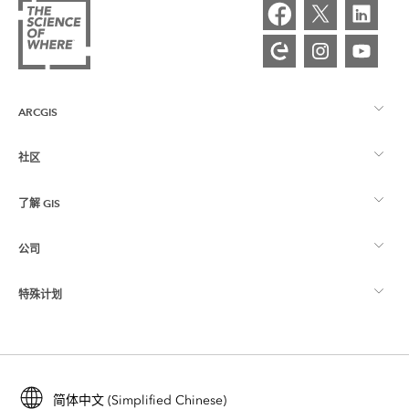
ARCGIS
社区
ArcGIS 概览
了解 GIS
Esri 社区
制图
公司
什么是 GIS？
ArcGIS 博客
ArcGIS Pro
特殊计划
关于 Esri
位置智能
行业博客
ArcGIS Enterprise
ArcGIS for Personal Use
联系我们
培训
用户研究和测试
ArcGIS Online
ArcGIS for Student Use
简体中文 (Simplified Chinese)
招贤纳士
ArcUser