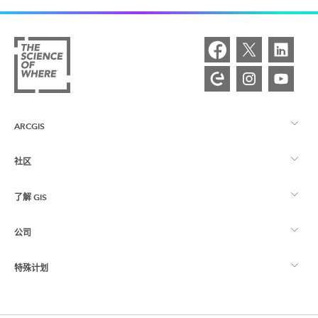
ARCGIS
社区
ArcGIS 概览
了解 GIS
Esri 社区
制图
公司
什么是 GIS？
ArcGIS 博客
ArcGIS Pro
特殊计划
关于 Esri
位置智能
行业博客
ArcGIS Enterprise
ArcGIS for Personal Use
联系我们
培训