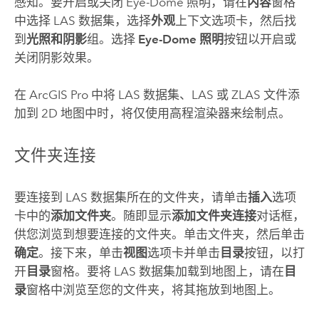
感知。要开启或关闭 Eye-Dome 照明，请在
内容
窗格
中选择 LAS 数据集，选择
外观
上下文选项卡，然后找
到
光照和阴影
组。选择
Eye-Dome 照明
按钮以开启或
关闭阴影效果。
在
ArcGIS Pro
中将 LAS 数据集、LAS 或 ZLAS 文件添
加到 2D 地图中时，将仅使用高程渲染器来绘制点。
文件夹连接
要连接到 LAS 数据集所在的文件夹，请单击
插入
选项
卡中的
添加文件夹
。随即显示
添加文件夹连接
对话框，
供您浏览到想要连接的文件夹。单击文件夹，然后单击
确定
。接下来，单击
视图
选项卡并单击
目录
按钮，以打
开
目录
窗格。要将 LAS 数据集加载到地图上，请在
目
录
窗格中浏览至您的文件夹，将其拖放到地图上。