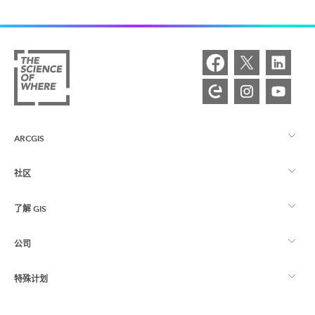
ARCGIS
社区
ArcGIS 概览
了解 GIS
Esri 社区
制图
公司
什么是 GIS？
ArcGIS 博客
ArcGIS Pro
特殊计划
关于 Esri
位置智能
行业博客
ArcGIS Enterprise