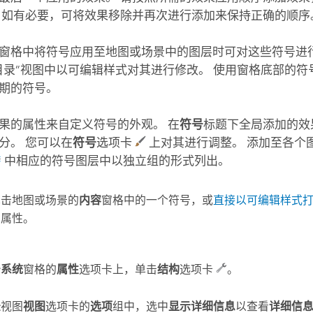
 如有必要，可将效果移除并再次进行添加来保持正确的顺序
窗格中将符号应用至地图或场景中的图层时可对这些符号进
目录”视图中以可编辑样式对其进行修改。 使用窗格底部的符
期的符号。
果的属性来自定义符号的外观。 在
符号
标题下全局添加的效
分。 您可以在
符号
选项卡
上对其进行调整。 添加至各个
中相应的符号图层中以独立组的形式列出。
单击地图或场景的
内容
窗格中的一个符号，或
直接以可编辑样式
号属性。
号系统
窗格的
属性
选项卡上，单击
结构
选项卡
。
录
视图
视图
选项卡的
选项
组中，选中
显示详细信息
以查看
详细信