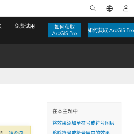
精选产品
专题培训
精选故事
推荐书籍
致力于创新
块
免费试用
如何获取
如何获取 ArcGIS Pro
人工智能
ArcGIS Pro
位置智能
数字化转换
数字孪生体
了解 ArcGIS Pro
空间数据科学：提升分析能力
当地图成为关键时刻的救命稻草
位置的力量
ArcGIS Pro 是 Esri 出品的全球领先的 GIS 桌
在这门导师授课式课程中，我们将探索如何
在巴西 2024 年遭遇历史性大洪水期间，专门
作者：Jack Dangermond
面应用程序，适用于制图、分析和数据管
运用空间统计技术来发现数据中的规律与关
从事 GIS 技术的 Codex 公司在 30 天内打造
这本书带领读者踏上一
理。 了解这项技术的实际效果，亲身体验交
联，并产出能解决复杂问题的深刻见解。
了 17 个应急洪水应用程序，为关键的救援行
旅程，深入探索现代地
互式地图，探索产品功能，或者直接开始免
动提供了有力支持。
在本主题中
探索课程
其应对全球重大挑战的
费试用。
阅读故事
将效果添加至符号或符号图层
转至书籍详情
探索 ArcGIS Pro
移除符号或符号层中的效果
期。
请参阅