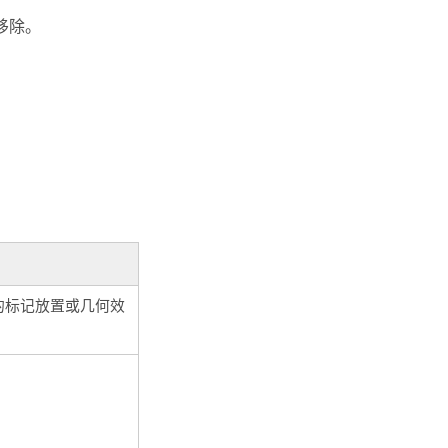
移除。
的标记放置或几何效