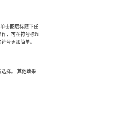
者单击
图层
标题下任
操作，可在
符号
标题
的符号更加简单。
行选择。
其他效果
。