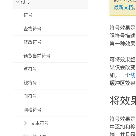
符号
自然资源
最新文档
所有产品
符号
所有行业
符号效果是
查找符号
强符号描述
修改符号
第一种效果
预览当前符号
可将效果整
果仅会改变
点符号
如，一个
线
线符号
缓冲区
效果
面符号
将效
网格符号
符号效果是
文本符号
中添加和移
端，并且是