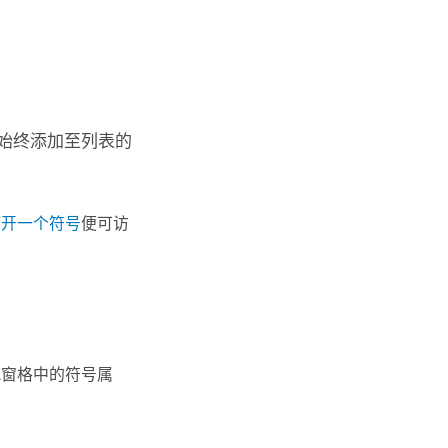
始终添加至列表的
打开一个符号
便可访
息
窗格中的符号属