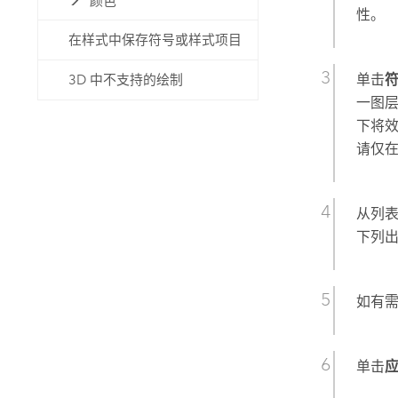
颜色
性。
在样式中保存符号或样式项目
单击
3D 中不支持的绘制
一图
下将
请仅
从列
下列
如有
单击