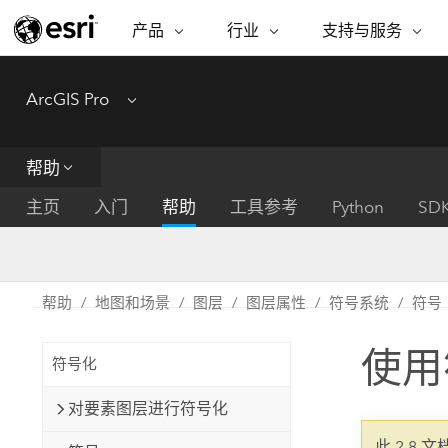
产品
行业
支持与服务
ARCGIS
行业
支持与服务
功能
ArcGIS Pro
Menu
ArcGIS 概览
建筑、工程和建
专业服务
非营利机构
制图
Esri 企业级地理空间平台
造
从空
技术支持
公共安全
帮助
ArcGIS Online
商业
分析
培训
自然科学
完整的 SaaS 制图平台
将位
主页
入门
帮助
工具参考
Python
SD
保护
州和地方政府
ArcGIS Pro
数据
教育
世界领先的 GIS 软件
集成
可持续发展
能源公用事业
帮助
地图和场景
图层
图层属性
符号系统
符号
ArcGIS Enterprise
电信
用于 GIS 和制图的基础系统
所
设施点管理
使用
交通运输
符号化
开发者技术
卫生与公共服务
水
构建制图和空间分析应用程序
对要素图层进行符号化
国家政府
此 2.8 