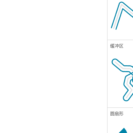
缓冲区
圆扇形