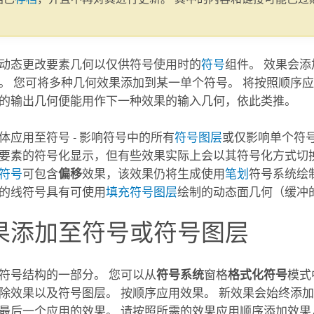
。
动态更改要素几何以仅供符号使用时的
符号
组件。 效果会
。 您可将多种几何效果添加到某一单个符号。 将按照顺序
的输出几何便能用作下一种效果的输入几何，依此类推。
体应用至符号 - 影响符号中的所有
符号图层
或仅影响单个符号
要素的符号化显示，但有些效果实际上会以其符号化方式切换
符号
可包含
偏移
效果，该效果仍将生成使用
笔划
符号系统绘
的线符号具有可使用
填充符号图层
绘制的动态面几何（缓冲
果添加至符号或符号图层
符号结构的一部分。 您可以从
符号系统
窗格
格式化符号
模式
除效果以及符号图层。 按顺序应用效果。 新效果会始终添
最后一个应用的效果。 请按照所需的效果应用顺序添加效果