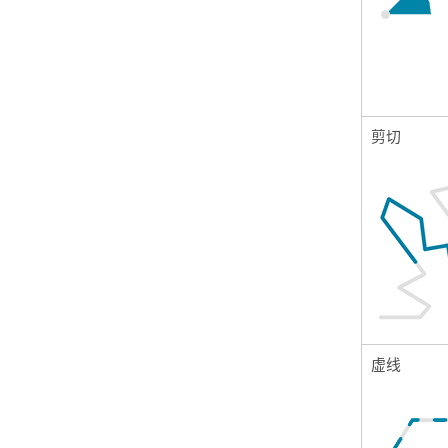
剪切
虚线