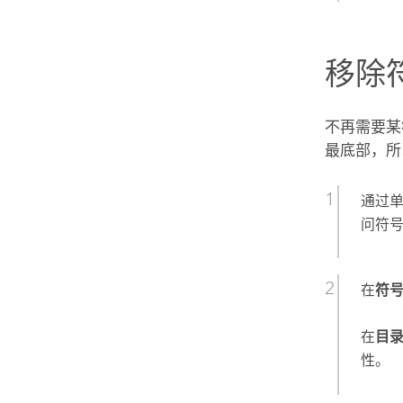
移除
不再需要某
最底部，所
通过
问符
在
符
在
目
性。