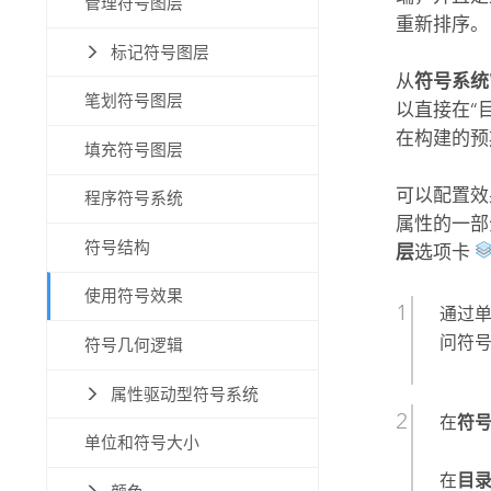
管理符号图层
重新排序。
标记符号图层
从
符号系统
笔划符号图层
以直接在“
在构建的预
填充符号图层
可以配置效
程序符号系统
属性的一部
符号结构
层
选项卡
使用符号效果
通过
问符
符号几何逻辑
属性驱动型符号系统
在
符
单位和符号大小
在
目