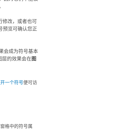
。
行修改，或者也可
号预览可确认您正
果会成为符号基本
图层的效果会在
图
打开一个符号
便可访
息
窗格中的符号属