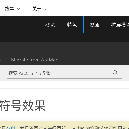
专题倡议
故事
关于
ESRI 故事
关于 ESRI
自助服务
购买 ARCGIS
联系我们
关于 GIS
概览
特色
资源
扩展模
WhereNext Magazine
关于 Esri
地理空间卓越之旅
ArcUser
用户类型
联系支持部门
什么是 GIS？
间上查看和了解数据
高管级新闻和见解
面向 ArcGIS 用户的实用技术
基于角色的 ArcGIS 访问权限
Esri 计划和倡议
Esri 社区
地理方法
资源
Esri 博客
Esri Store
活动
ArcGIS 博客
置引入分析
现实世界的全球 GIS 创新
ArcNews
Esri 的 ArcGIS 产品
K
Migrate from ArcMap
行业新闻和 ArcGIS 更新
合作伙伴
文档
管理
Esri 和 The Science of Where 播
如何购买
、编辑和共享空间数据
客
ArcWatch
Esri 产品、合作伙伴产品和开发
招贤纳士
My Esri
基础设施管理
商业和技术领导者之声
地理空间新闻、观点和趋势
人员订阅
使用 GIS 创建现代化、有弹性且可持续发展
媒体与分析师关系
的未来。 规划和运营的地理方法有助于领导
有功能
者了解基础设施工程与周围环境的关系。
符号效果
所有故事
探索基础设施管理
联系我们
文档已
存档
，并且不再对其进行更新。 其中的内容和链接可能已过