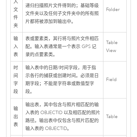
入
递归扫描照片文件得到的；基础等级
文
Folder
文件夹以及任何子文件夹中的所有照
件
片都将被添加到输出中。
夹
输
表或要素类，其行将与照片文件相匹
Table
入
配。输入表通常是一个表示 GPS 记
View
表
录的点要素类。
时
输入表中的日期/时间字段，用于指
间
示各行的捕获或创建时间。必须是日
Field
字
期字段；不能是字符串或数值型字
段
段。
输出表，其中包含与照片相匹配的输
输
入表的 OBJECTID 以及相匹配的照片
出
Table
路径。输出表中仅包含与照片匹配的
表
输入表的 OBJECTID。