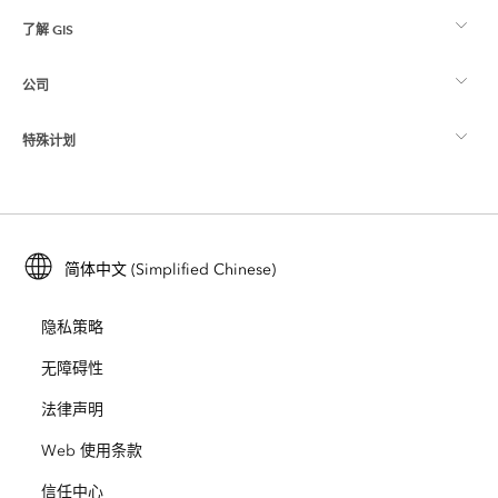
了解 GIS
Esri 社区
制图
公司
什么是 GIS？
ArcGIS 博客
ArcGIS Pro
特殊计划
关于 Esri
位置智能
行业博客
ArcGIS Enterprise
ArcGIS for Personal Use
联系我们
培训
用户研究和测试
ArcGIS Online
ArcGIS for Student Use
简体中文 (Simplified Chinese)
招贤纳士
ArcUser
Esri 年轻专家关系网
开发者技术
保护
隐私策略
开放视野
ArcNews
活动
ArcGIS Location Platform
无障碍性
灾难响应
合作伙伴
ArcWatch
法律声明
Esri Store
教育
Web 使用条款
业务行为准则
Esri Press
ArcGIS Architecture Center
信任中心