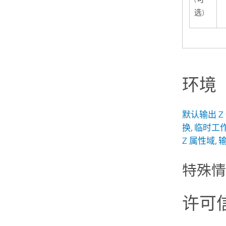
选)
环境
默认输出 Z
换
,
临时工
Z 属性域
,
输
特殊
许可