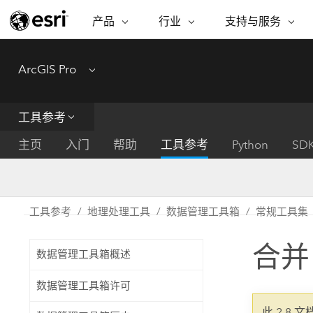
产品
行业
支持与服务
ARCGIS
行业
支持与服务
功能
ArcGIS Pro
Menu
ArcGIS 概览
建筑、工程和建
专业服务
非营利机构
制图
Esri 企业级地理空间平台
造
从空
技术支持
公共安全
工具参考
ArcGIS Online
商业
分析
培训
自然科学
完整的 SaaS 制图平台
将位
主页
入门
帮助
工具参考
Python
SD
保护
州和地方政府
ArcGIS Pro
数据
教育
世界领先的 GIS 软件
集成
可持续发展
能源公用事业
工具参考
地理处理工具
数据管理工具箱
常规工具集
ArcGIS Enterprise
电信
用于 GIS 和制图的基础系统
所
设施点管理
合并
交通运输
数据管理工具箱概述
开发者技术
卫生与公共服务
水
构建制图和空间分析应用程序
数据管理工具箱许可
国家政府
此 2.8 