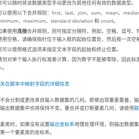
您可以随时将该数据类型手动更改为其他任何有效的数据类型。
可以使用以下合并规则：first、last、join、sum、mean、medi
inimum、maximum、standard deviation 和 count。
如果使用
连接
合并规则，则可指定分隔符，例如，空格、逗号、
使用空格，请确保指针位于输入框的起始位置处，然后按一次空
您可以使用格式选项来指定文本字段的起始和终止位置。
请勿对单个输入执行标准差计算，因为数字不能被零除，因此标
入。
关在脚本中映射字段的详细信息
不会分割或更改来自输入数据集的几何。即使出现要素重叠，输
输出数据集中也将保持不变。要合并或打断要素几何，请使用
联
素类时，如果没有设置
输出坐标系
地理处理环境，则输出数据集
第一个要素类的坐标系。