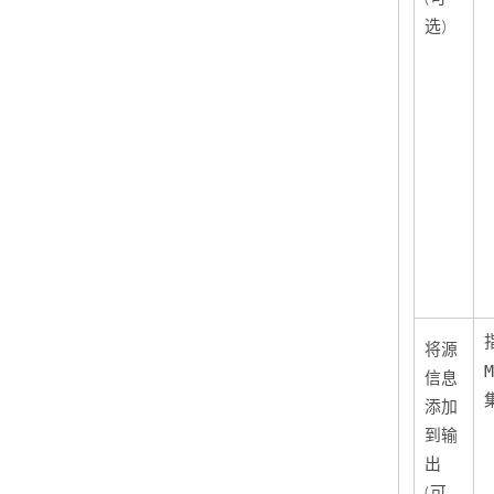
选)
将源
信息
添加
到输
出
(可