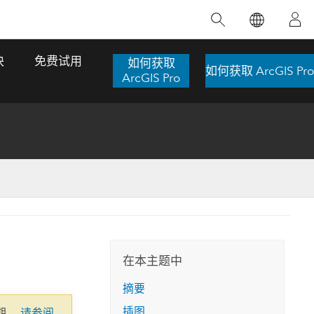
精选产品
专题培训
精选故事
推荐书籍
致力于创新
块
免费试用
如何获取
如何获取 ArcGIS Pro
人工智能
ArcGIS Pro
位置智能
数字化转换
数字孪生体
了解 ArcGIS Pro
空间数据科学：提升分析能力
当地图成为关键时刻的救命稻草
位置的力量
ArcGIS Pro 是 Esri 出品的全球领先的 GIS 桌
在这门导师授课式课程中，我们将探索如何
在巴西 2024 年遭遇历史性大洪水期间，专门
作者：Jack Dangermond
面应用程序，适用于制图、分析和数据管
运用空间统计技术来发现数据中的规律与关
从事 GIS 技术的 Codex 公司在 30 天内打造
这本书带领读者踏上一
理。 了解这项技术的实际效果，亲身体验交
联，并产出能解决复杂问题的深刻见解。
了 17 个应急洪水应用程序，为关键的救援行
旅程，深入探索现代地
互式地图，探索产品功能，或者直接开始免
动提供了有力支持。
在本主题中
探索课程
其应对全球重大挑战的
费试用。
阅读故事
摘要
转至书籍详情
探索 ArcGIS Pro
插图
期。
请参阅