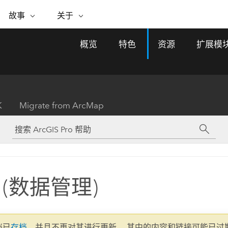
专题倡议
故事
关于
ESRI 故事
关于 ESRI
自助服务
购买 ARCGIS
联系我们
关于 GIS
概览
特色
资源
扩展模
WhereNext Magazine
关于 Esri
地理空间卓越之旅
ArcUser
用户类型
联系支持部门
什么是 GIS？
间上查看和了解数据
高管级新闻和见解
面向 ArcGIS 用户的实用技术
基于角色的 ArcGIS 访问权限
Esri 计划和倡议
Esri 社区
地理方法
资源
Esri 博客
Esri Store
活动
ArcGIS 博客
置引入分析
现实世界的全球 GIS 创新
ArcNews
Esri 的 ArcGIS 产品
K
Migrate from ArcMap
行业新闻和 ArcGIS 更新
合作伙伴
文档
管理
Esri 和 The Science of Where 播
如何购买
、编辑和共享空间数据
客
ArcWatch
Esri 产品、合作伙伴产品和开发
招贤纳士
My Esri
基础设施管理
商业和技术领导者之声
地理空间新闻、观点和趋势
人员订阅
使用 GIS 创建现代化、有弹性且可持续发展
媒体与分析师关系
的未来。 规划和运营的地理方法有助于领导
有功能
者了解基础设施工程与周围环境的关系。
 (数据管理)
所有故事
探索基础设施管理
联系我们
文档已
存档
，并且不再对其进行更新。 其中的内容和链接可能已过