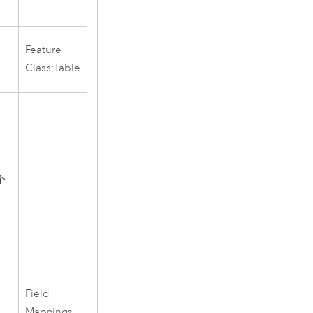
Feature
Class;Table
。
个
Field
Mappings