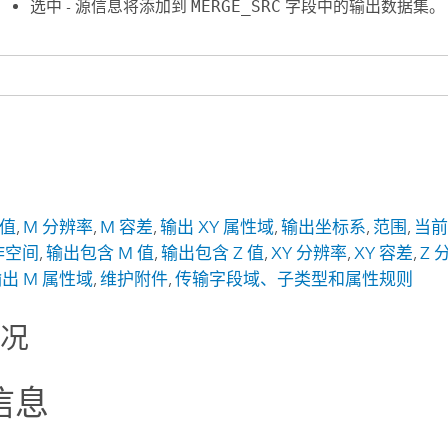
选中 - 源信息将添加到
MERGE_SRC
字段中的输出数据集。
 值
,
M 分辨率
,
M 容差
,
输出 XY 属性域
,
输出坐标系
,
范围
,
当
作空间
,
输出包含 M 值
,
输出包含 Z 值
,
XY 分辨率
,
XY 容差
,
Z 
出 M 属性域
,
维护附件
,
传输字段域、子类型和属性规则
情况
信息