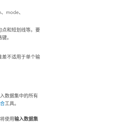
an、mode、
句点和短划线等。要
格键。
准差不适用于单个输
入数据集中的所有
合
工具。
将使用
输入数据集