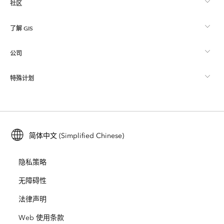
社区
ArcGIS 概览
了解 GIS
Esri 社区
制图
公司
什么是 GIS？
ArcGIS 博客
ArcGIS Pro
特殊计划
关于 Esri
位置智能
行业博客
ArcGIS Enterprise
ArcGIS for Personal Use
联系我们
培训
用户研究和测试
ArcGIS Online
ArcGIS for Student Use
简体中文 (Simplified Chinese)
招贤纳士
ArcUser
Esri 年轻专家关系网
开发者技术
保护
隐私策略
开放视野
ArcNews
活动
ArcGIS Location Platform
无障碍性
灾难响应
合作伙伴
ArcWatch
法律声明
Esri Store
教育
Web 使用条款
业务行为准则
Esri Press