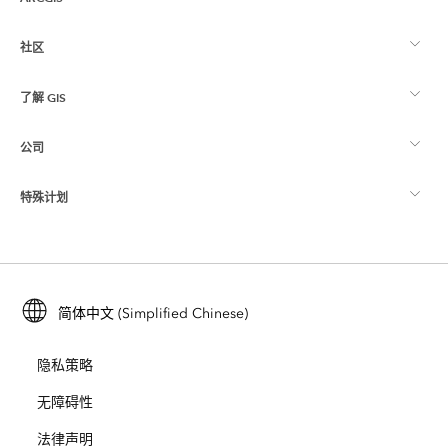
社区
ArcGIS 概览
了解 GIS
Esri 社区
制图
公司
什么是 GIS？
ArcGIS 博客
ArcGIS Pro
特殊计划
关于 Esri
位置智能
行业博客
ArcGIS Enterprise
ArcGIS for Personal Use
联系我们
培训
用户研究和测试
ArcGIS Online
ArcGIS for Student Use
简体中文 (Simplified Chinese)
招贤纳士
ArcUser
Esri 年轻专家关系网
开发者技术
保护
隐私策略
开放视野
ArcNews
活动
ArcGIS Location Platform
无障碍性
灾难响应
合作伙伴
ArcWatch
法律声明
Esri Store