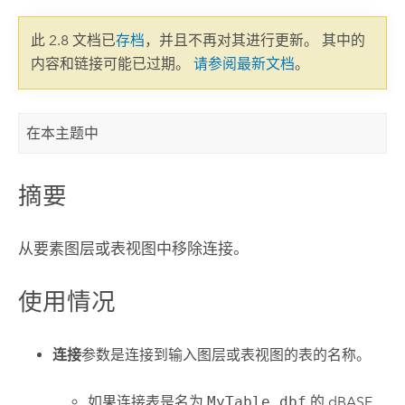
此 2.8 文档已
存档
，并且不再对其进行更新。 其中的
内容和链接可能已过期。
请参阅最新文档
。
在本主题中
摘要
从
要素图层
或
表视图
中移除
连接
。
使用情况
连接
参数是连接到输入图层或表视图的表的名称。
如果连接表是名为
MyTable.dbf
的 dBASE