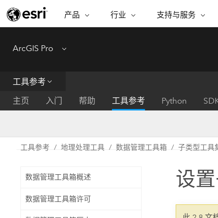
产品
行业
支持与服务
ARCGIS
行业
支持与服务
功能
ArcGIS Pro
Menu
ArcGIS 概览
建筑、工程和建
专业服务
非营利机构
制图
Esri 企业级地理空间平台
造
从空
技术支持
公共安全
工具参考
ArcGIS Online
商业
分析
培训
自然科学
完整的 SaaS 制图平台
将位
主页
入门
帮助
工具参考
Python
SD
保护
州和地方政府
ArcGIS Pro
数据
教育
世界领先的 GIS 软件
集成
可持续发展
能源公用事业
工具参考
地理处理工具
数据管理工具箱
子类型工具
ArcGIS Enterprise
电信
用于 GIS 和制图的基础系统
所
设施点管理
设置
交通运输
数据管理工具箱概述
开发者技术
卫生与公共服务
水
构建制图和空间分析应用程序
数据管理工具箱许可
国家政府
此 2.8 