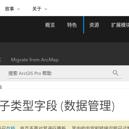
专题倡议
故事
关于
ESRI 故事
关于 ESRI
自助服务
购买 ARCGIS
联系我们
关于 GIS
概览
特色
资源
扩展模
WhereNext Magazine
关于 Esri
地理空间卓越之旅
ArcUser
用户类型
联系支持部门
什么是 GIS？
间上查看和了解数据
高管级新闻和见解
面向 ArcGIS 用户的实用技术
基于角色的 ArcGIS 访问权限
Esri 计划和倡议
Esri 社区
地理方法
资源
Esri 博客
Esri Store
活动
ArcGIS 博客
置引入分析
现实世界的全球 GIS 创新
ArcNews
Esri 的 ArcGIS 产品
K
Migrate from ArcMap
行业新闻和 ArcGIS 更新
合作伙伴
文档
管理
Esri 和 The Science of Where 播
如何购买
、编辑和共享空间数据
客
ArcWatch
Esri 产品、合作伙伴产品和开发
招贤纳士
My Esri
基础设施管理
商业和技术领导者之声
地理空间新闻、观点和趋势
人员订阅
集
使用 GIS 创建现代化、有弹性且可持续发展
媒体与分析师关系
的未来。 规划和运营的地理方法有助于领导
有功能
者了解基础设施工程与周围环境的关系。
子类型字段 (数据管理)
所有故事
探索基础设施管理
联系我们
文档已
存档
，并且不再对其进行更新。 其中的内容和链接可能已过