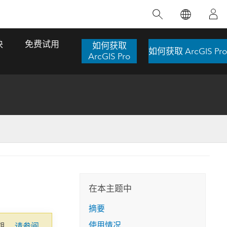
精选产品
专题培训
精选故事
推荐书籍
致力于创新
块
免费试用
如何获取
如何获取 ArcGIS Pro
人工智能
ArcGIS Pro
位置智能
数字化转换
数字孪生体
了解 ArcGIS Pro
空间数据科学：提升分析能力
当地图成为关键时刻的救命稻草
位置的力量
ArcGIS Pro 是 Esri 出品的全球领先的 GIS 桌
在这门导师授课式课程中，我们将探索如何
在巴西 2024 年遭遇历史性大洪水期间，专门
作者：Jack Dangermond
面应用程序，适用于制图、分析和数据管
运用空间统计技术来发现数据中的规律与关
从事 GIS 技术的 Codex 公司在 30 天内打造
这本书带领读者踏上一
理。 了解这项技术的实际效果，亲身体验交
联，并产出能解决复杂问题的深刻见解。
了 17 个应急洪水应用程序，为关键的救援行
旅程，深入探索现代地
互式地图，探索产品功能，或者直接开始免
动提供了有力支持。
在本主题中
探索课程
其应对全球重大挑战的
费试用。
阅读故事
摘要
转至书籍详情
探索 ArcGIS Pro
使用情况
期。
请参阅