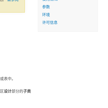
参数
环境
许可信息
或表中。
区
设计
部分的
子类