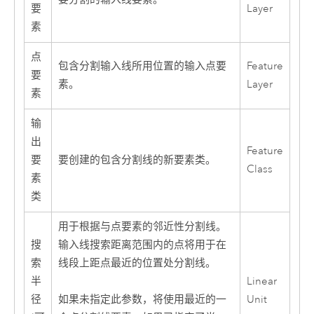
要
Layer
素
点
包含分割输入线所用位置的输入点要
Feature
要
素。
Layer
素
输
出
Feature
要
要创建的包含分割线的新要素类。
Class
素
类
用于根据与点要素的邻近性分割线。
搜
输入线搜索距离范围内的点将用于在
索
线段上距点最近的位置处分割线。
半
Linear
径
Unit
如果未指定此参数，将使用最近的一