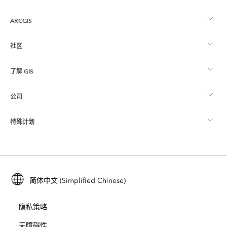
ARCGIS
社区
ArcGIS 概览
了解 GIS
Esri 社区
制图
公司
什么是 GIS？
ArcGIS 博客
ArcGIS Pro
特殊计划
关于 Esri
位置智能
行业博客
ArcGIS Enterprise
ArcGIS for Personal Use
联系我们
培训
用户研究和测试
ArcGIS Online
ArcGIS for Student Use
简体中文 (Simplified Chinese)
招贤纳士
ArcUser
Esri 年轻专家关系网
开发者技术
保护
隐私策略
开放视野
ArcNews
活动
ArcGIS Location Platform
无障碍性