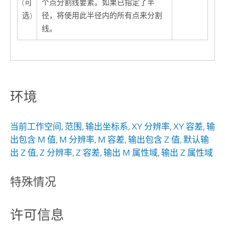
(可
个点分割线要素。如果已指定了半
选)
径，将使用此半径内的所有点来分割
线。
环境
当前工作空间
,
范围
,
输出坐标系
,
XY 分辨率
,
XY 容差
,
输
出包含 M 值
,
M 分辨率
,
M 容差
,
输出包含 Z 值
,
默认输
出 Z 值
,
Z 分辨率
,
Z 容差
,
输出 M 属性域
,
输出 Z 属性域
特殊情况
许可信息