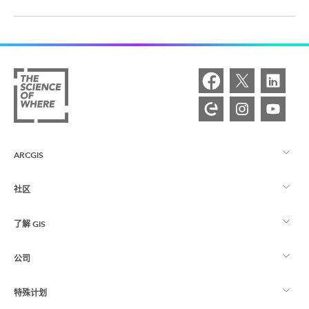
ARCGIS
社区
ArcGIS 概览
了解 GIS
Esri 社区
制图
公司
什么是 GIS？
ArcGIS 博客
ArcGIS Pro
特殊计划
关于 Esri
位置智能
行业博客
ArcGIS Enterprise