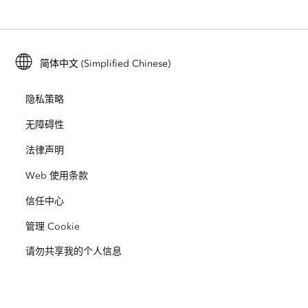
ArcGIS for Personal Use
联系我们
培训
用户研究和测试
ArcGIS Online
ArcGIS for Student Use
简体中文 (Simplified Chinese)
招贤纳士
ArcUser
Esri 年轻专家关系网
开发者技术
保护
隐私策略
开放视野
ArcNews
活动
ArcGIS Location Platform
无障碍性
灾难响应
合作伙伴
ArcWatch
法律声明
Esri Store
教育
Web 使用条款
业务行为准则
Esri Press
ArcGIS Architecture Center
信任中心
非营利机构
环境与可持续发展倡议
Esri 视频
管理 Cookie
请勿共享我的个人信息
种族平等
网站地图
GIS 字典