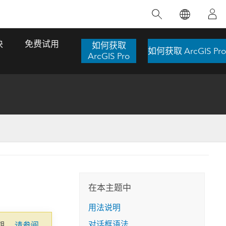
精选产品
专题培训
精选故事
推荐书籍
致力于创新
块
免费试用
如何获取
如何获取 ArcGIS Pro
人工智能
ArcGIS Pro
位置智能
数字化转换
数字孪生体
了解 ArcGIS Pro
空间数据科学：提升分析能力
当地图成为关键时刻的救命稻草
位置的力量
ArcGIS Pro 是 Esri 出品的全球领先的 GIS 桌
在这门导师授课式课程中，我们将探索如何
在巴西 2024 年遭遇历史性大洪水期间，专门
作者：Jack Dangermond
面应用程序，适用于制图、分析和数据管
运用空间统计技术来发现数据中的规律与关
从事 GIS 技术的 Codex 公司在 30 天内打造
这本书带领读者踏上一
理。 了解这项技术的实际效果，亲身体验交
联，并产出能解决复杂问题的深刻见解。
了 17 个应急洪水应用程序，为关键的救援行
旅程，深入探索现代地
互式地图，探索产品功能，或者直接开始免
动提供了有力支持。
在本主题中
探索课程
其应对全球重大挑战的
费试用。
阅读故事
用法说明
转至书籍详情
探索 ArcGIS Pro
对话框语法
期。
请参阅