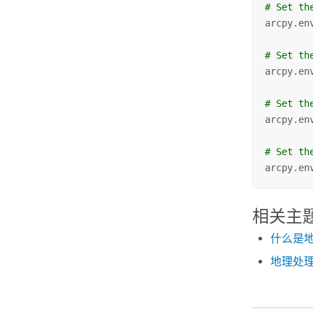
# Set th
arcpy.en
# Set th
arcpy.en
# Set th
arcpy.en
# Set th
arcpy.en
相关主
什么是
地理处