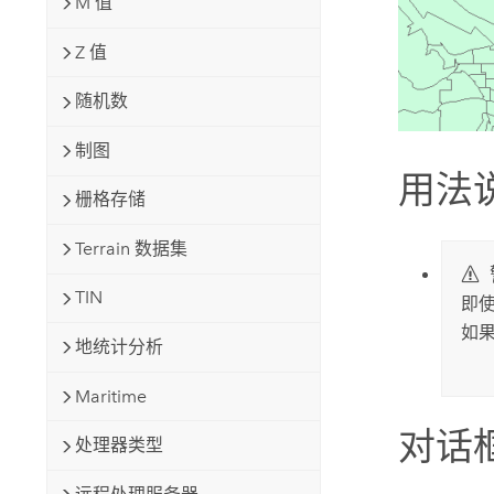
M 值
Z 值
随机数
制图
用法
栅格存储
Terrain 数据集
TIN
即
如
地统计分析
Maritime
对话
处理器类型