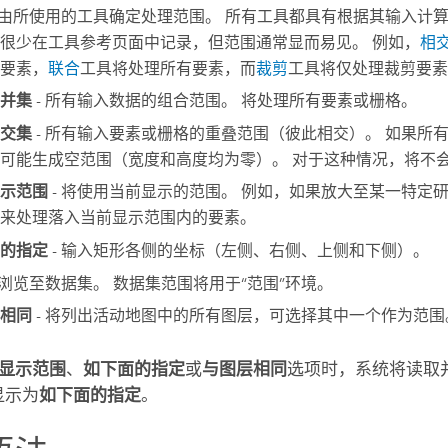
 由所使用的工具确定处理范围。 所有工具都具有根据其输入计算
很少在工具参考页面中记录，但范围通常显而易见。 例如，
相
要素，
联合
工具将处理所有要素，而
裁剪
工具将仅处理裁剪要素
并集
- 所有输入数据的组合范围。 将处理所有要素或栅格。
交集
- 所有输入要素或栅格的重叠范围（彼此相交）。 如果所
可能生成空范围（宽度和高度均为零）。 对于这种情况，将不
示范围
- 将使用当前显示的范围。 例如，如果放大至某一特定
来处理落入当前显示范围内的要素。
的指定
- 输入矩形各侧的坐标（左侧、右侧、上侧和下侧）。
 浏览至数据集。 数据集范围将用于“范围”环境。
相同
- 将列出活动地图中的所有图层，可选择其中一个作为范围
显示范围
、
如下面的指定
或
与图层相同
选项时，系统将读取并
显示为
如下面的指定
。