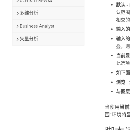
远程处理服务器
默认
-
认范围
多维分析
相交的
Business Analyst
输入的
输入的
矢量分析
叠，则
当前显
此选项
如下面
浏览
-
与图层
当使用
当前
围”环境将