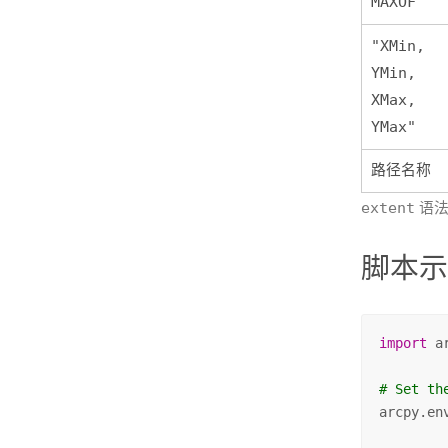
MAXOF
"XMin,
YMin,
XMax,
YMax"
路径名称
extent
语
脚本
import
 ar
# Set th
arcpy.en