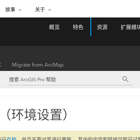
专题倡议
故事
关于
ESRI 故事
关于 ESRI
自助服务
购买 ARCGIS
联系我们
关于 GIS
概览
特色
资源
扩展模
WhereNext Magazine
关于 Esri
地理空间卓越之旅
ArcUser
用户类型
联系支持部门
什么是 GIS？
间上查看和了解数据
高管级新闻和见解
面向 ArcGIS 用户的实用技术
基于角色的 ArcGIS 访问权限
Esri 计划和倡议
Esri 社区
地理方法
资源
Esri 博客
Esri Store
活动
ArcGIS 博客
置引入分析
现实世界的全球 GIS 创新
ArcNews
Esri 的 ArcGIS 产品
K
Migrate from ArcMap
行业新闻和 ArcGIS 更新
合作伙伴
文档
管理
Esri 和 The Science of Where 播
如何购买
、编辑和共享空间数据
客
ArcWatch
Esri 产品、合作伙伴产品和开发
招贤纳士
My Esri
基础设施管理
商业和技术领导者之声
地理空间新闻、观点和趋势
人员订阅
使用 GIS 创建现代化、有弹性且可持续发展
媒体与分析师关系
的未来。 规划和运营的地理方法有助于领导
有功能
者了解基础设施工程与周围环境的关系。
（环境设置）
所有故事
探索基础设施管理
联系我们
文档已
存档
，并且不再对其进行更新。 其中的内容和链接可能已过