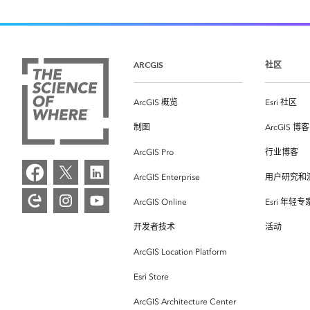
ARCGIS
社区
ArcGIS 概览
Esri 社区
制图
ArcGIS 博客
ArcGIS Pro
行业博客
ArcGIS Enterprise
用户研究和
ArcGIS Online
Esri 年轻
开发者技术
活动
ArcGIS Location Platform
Esri Store
ArcGIS Architecture Center