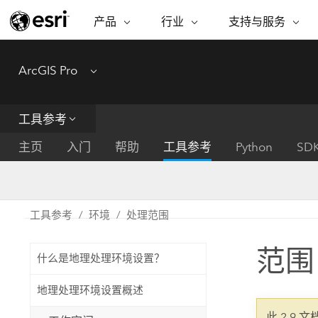
产品
行业
支持与服务
ARCGIS
行业
支持与服务
功能
ArcGIS Pro
Menu
ArcGIS 概览
建筑、工程和建
专业服务
非营利机构
制图
Esri 企业级地理空间平台
造
从空
技术支持
公共安全
工具参考
ArcGIS Online
商业
分析
培训
自然科学
完整的 SaaS 制图平台
将位
主页
入门
帮助
工具参考
Python
SD
保护
州和地方政府
ArcGIS Pro
数据
教育
世界领先的 GIS 软件
集成
可持续发展
能源公用事业
工具参考
环境
处理范围
ArcGIS Enterprise
电信
用于 GIS 和制图的基础系统
所
设施点管理
范围
交通运输
什么是地理处理环境设置？
开发者技术
卫生与公共服务
水
构建制图和空间分析应用程序
地理处理环境设置概述
国家政府
此 2.9 