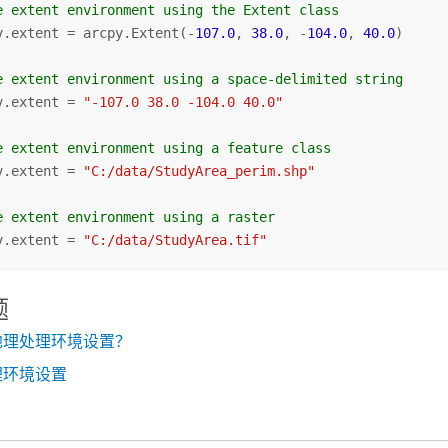
e extent environment using the Extent class
v.extent = arcpy.Extent(-
107.0
, 
38.0
, -
104.0
, 
40.0
)

e extent environment using a space-delimited string
v.extent = 
"-107.0 38.0 -104.0 40.0"
e extent environment using a feature class
v.extent = 
"C:/data/StudyArea_perim.shp"
e extent environment using a raster
v.extent = 
"C:/data/StudyArea.tif"
题
地理处理环境设置？
理环境设置