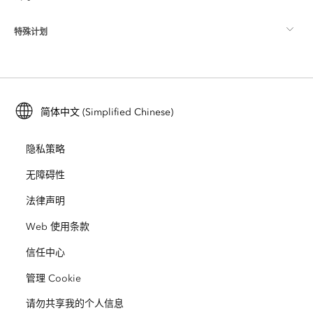
ArcGIS 博客
ArcGIS Pro
特殊计划
关于 Esri
位置智能
行业博客
ArcGIS Enterprise
ArcGIS for Personal Use
联系我们
培训
用户研究和测试
ArcGIS Online
ArcGIS for Student Use
简体中文 (Simplified Chinese)
招贤纳士
ArcUser
Esri 年轻专家关系网
开发者技术
保护
隐私策略
开放视野
ArcNews
活动
ArcGIS Location Platform
无障碍性
灾难响应
合作伙伴
ArcWatch
法律声明
Esri Store
教育
Web 使用条款
业务行为准则
Esri Press
ArcGIS Architecture Center
信任中心
非营利机构
环境与可持续发展倡议
Esri 视频
管理 Cookie
请勿共享我的个人信息
种族平等
网站地图
GIS 字典