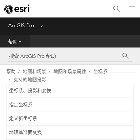
入门
ArcGIS Pro
Menu
帮助
帮助
工具参考
Python
帮助
地图和场景
地图和场景属性
坐标系
支持的地图投影
SDK
坐标系、投影和变换
Migrate from ArcMap
指定坐标系
定义新坐标系
地理基准面变换