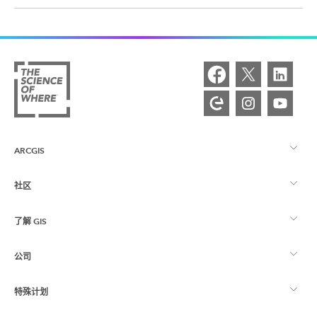
ARCGIS
社区
ArcGIS 概览
了解 GIS
Esri 社区
制图
公司
什么是 GIS？
ArcGIS 博客
ArcGIS Pro
特殊计划
关于 Esri
位置智能
行业博客
ArcGIS Enterprise