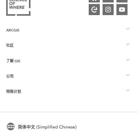
ARCGIS
社区
ArcGIS 概览
了解 GIS
Esri 社区
制图
公司
什么是 GIS？
ArcGIS 博客
ArcGIS Pro
特殊计划
关于 Esri
位置智能
行业博客
ArcGIS Enterprise
ArcGIS for Personal Use
联系我们
培训
用户研究和测试
ArcGIS Online
ArcGIS for Student Use
简体中文 (Simplified Chinese)
招贤纳士
ArcUser
Esri 年轻专家关系网
开发者技术