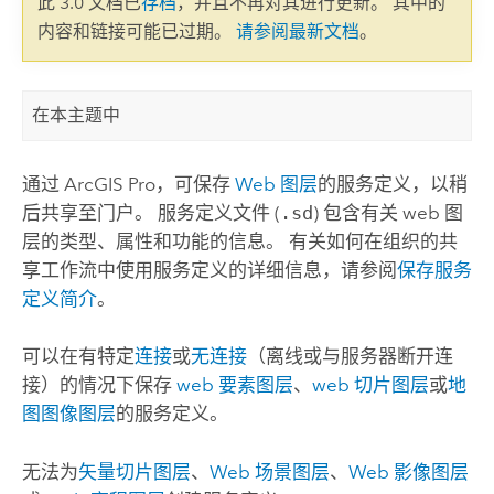
此 3.0 文档已
存档
，并且不再对其进行更新。 其中的
内容和链接可能已过期。
请参阅最新文档
。
在本主题中
通过
ArcGIS Pro
，可保存
Web 图层
的服务定义，以稍
后共享至门户。 服务定义文件 (
.sd
) 包含有关 web 图
层的类型、属性和功能的信息。 有关如何在组织的共
享工作流中使用服务定义的详细信息，请参阅
保存服务
定义简介
。
可以在有特定
连接
或
无连接
（离线或与服务器断开连
接）的情况下保存
web 要素图层
、
web 切片图层
或
地
图图像图层
的服务定义。
无法为
矢量切片图层
、
Web 场景图层
、
Web 影像图层