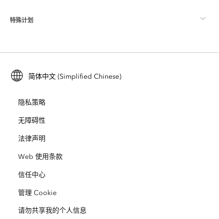
ArcGIS 博客
ArcGIS Pro
特殊计划
关于 Esri
位置智能
行业博客
ArcGIS Enterprise
ArcGIS for Personal Use
联系我们
培训
用户研究和测试
ArcGIS Online
ArcGIS for Student Use
简体中文 (Simplified Chinese)
招贤纳士
ArcUser
Esri 年轻专家关系网
开发者技术
保护
隐私策略
开放视野
ArcNews
活动
ArcGIS Location Platform
无障碍性
灾难响应
合作伙伴
ArcWatch
法律声明
Esri Store
教育
Web 使用条款
业务行为准则
Esri Press
ArcGIS Architecture Center
信任中心
非营利机构
环境与可持续发展倡议
Esri 视频
管理 Cookie
请勿共享我的个人信息
种族平等
网站地图
GIS 字典