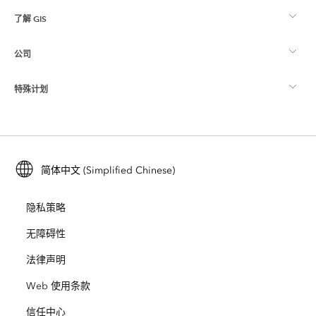
了解 GIS
Esri 社区
制图
公司
什么是 GIS？
ArcGIS 博客
ArcGIS Pro
特殊计划
关于 Esri
位置智能
行业博客
ArcGIS Enterprise
ArcGIS for Personal Use
联系我们
培训
用户研究和测试
ArcGIS Online
ArcGIS for Student Use
简体中文 (Simplified Chinese)
招贤纳士
ArcUser
Esri 年轻专家关系网
开发者技术
保护
隐私策略
开放视野
ArcNews
活动
ArcGIS Location Platform
无障碍性
灾难响应
合作伙伴
ArcWatch
法律声明
Esri Store
教育
Web 使用条款
业务行为准则
Esri Press
ArcGIS Architecture Center
信任中心