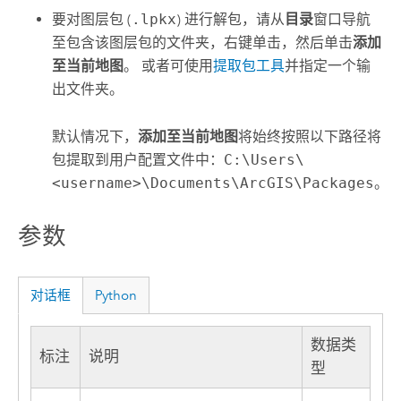
要对图层包 (
.lpkx
) 进行解包，请从
目录
窗口导航
至包含该图层包的文件夹，右键单击，然后单击
添加
至当前地图
。 或者可使用
提取包工具
并指定一个输
出文件夹。
默认情况下，
添加至当前地图
将始终按照以下路径将
包提取到用户配置文件中：
C:\Users\
<username>\Documents\ArcGIS\Packages
。
参数
对话框
Python
数据类
标注
说明
型