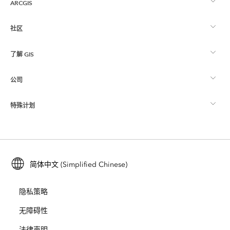
ARCGIS
社区
ArcGIS 概览
了解 GIS
Esri 社区
制图
公司
什么是 GIS？
ArcGIS 博客
ArcGIS Pro
特殊计划
关于 Esri
位置智能
行业博客
ArcGIS Enterprise
ArcGIS for Personal Use
联系我们
培训
用户研究和测试
ArcGIS Online
ArcGIS for Student Use
简体中文 (Simplified Chinese)
招贤纳士
ArcUser
Esri 年轻专家关系网
开发者技术
保护
隐私策略
开放视野
ArcNews
活动
ArcGIS Location Platform
无障碍性
灾难响应
合作伙伴
ArcWatch
法律声明