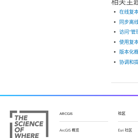
相关主
在线复
同步离
访问“管
使用复
版本化
协调和
ARCGIS
社区
ArcGIS 概览
Esri 社区