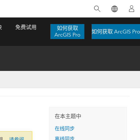
精选产品
专题培训
精选故事
推荐书籍
致力于创新
块
免费试用
如何获取
如何获取 ArcGIS Pro
人工智能
ArcGIS Pro
位置智能
数字化转换
数字孪生体
了解 ArcGIS Pro
空间数据科学：提升分析能力
当地图成为关键时刻的救命稻草
位置的力量
ArcGIS Pro 是 Esri 出品的全球领先的 GIS 桌
在这门导师授课式课程中，我们将探索如何
在巴西 2024 年遭遇历史性大洪水期间，专门
作者：Jack Dangermond
面应用程序，适用于制图、分析和数据管
运用空间统计技术来发现数据中的规律与关
从事 GIS 技术的 Codex 公司在 30 天内打造
这本书带领读者踏上一
理。 了解这项技术的实际效果，亲身体验交
联，并产出能解决复杂问题的深刻见解。
了 17 个应急洪水应用程序，为关键的救援行
旅程，深入探索现代地
互式地图，探索产品功能，或者直接开始免
动提供了有力支持。
在本主题中
探索课程
其应对全球重大挑战的
费试用。
阅读故事
在线同步
转至书籍详情
探索 ArcGIS Pro
离线同步
期。
请参阅