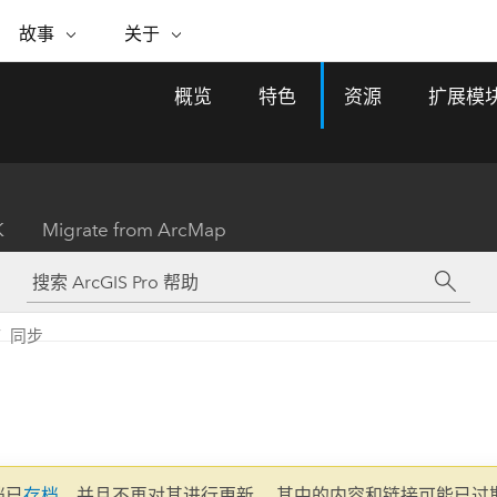
专题倡议
故事
关于
ESRI 故事
关于 ESRI
自助服务
购买 ARCGIS
联系我们
关于 GIS
概览
特色
资源
扩展模
WhereNext Magazine
关于 Esri
地理空间卓越之旅
ArcUser
用户类型
联系支持部门
什么是 GIS？
间上查看和了解数据
高管级新闻和见解
面向 ArcGIS 用户的实用技术
基于角色的 ArcGIS 访问权限
Esri 计划和倡议
Esri 社区
地理方法
资源
Esri 博客
Esri Store
活动
ArcGIS 博客
置引入分析
现实世界的全球 GIS 创新
ArcNews
Esri 的 ArcGIS 产品
K
Migrate from ArcMap
行业新闻和 ArcGIS 更新
合作伙伴
文档
管理
Esri 和 The Science of Where 播
如何购买
、编辑和共享空间数据
客
ArcWatch
Esri 产品、合作伙伴产品和开发
招贤纳士
My Esri
基础设施管理
商业和技术领导者之声
地理空间新闻、观点和趋势
人员订阅
同步
使用 GIS 创建现代化、有弹性且可持续发展
媒体与分析师关系
的未来。 规划和运营的地理方法有助于领导
有功能
者了解基础设施工程与周围环境的关系。
所有故事
探索基础设施管理
联系我们
文档已
存档
，并且不再对其进行更新。 其中的内容和链接可能已过