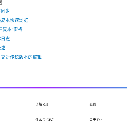
题
本同步
线复本快速浏览
理复本”窗格
本日志
概述
提交对传统版本的编辑
了解 GIS
公司
什么是 GIS？
关于 Esri