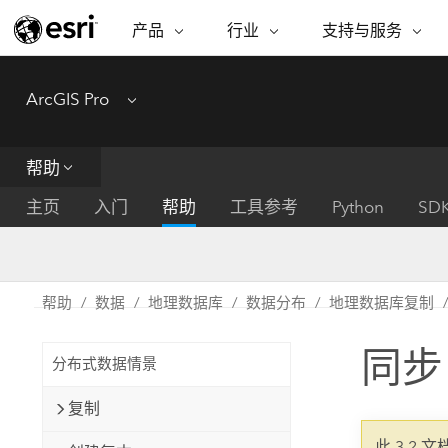
产品
行业
支持与服务
ARCGIS
行业
支持与服务
功能
ArcGIS Pro
Menu
ArcGIS 概览
建筑、工程和建
专业服务
非营利机构
制图
Esri 企业级地理空间平台
造
从空
技术支持
公共安全
帮助
ArcGIS Online
商业
分析
培训
自然科学
完整的 SaaS 制图平台
将位
主页
入门
帮助
工具参考
Python
SD
保护
州和地方政府
ArcGIS Pro
数据
教育
世界领先的 GIS 软件
集成
可持续发展
能源公用事业
帮助
数据
地理数据库
数据分布
地理数据库复制
ArcGIS Enterprise
电信
用于 GIS 和制图的基础系统
所
设施点管理
同步
交通运输
分布式数据情景
开发者技术
卫生与公共服务
水
构建制图和空间分析应用程序
复制
国家政府
此 3.2 