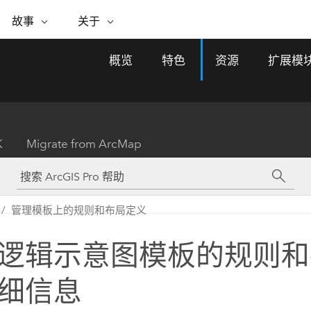
专题倡议
故事
关于
ESRI 故事
关于 ESRI
自助服务
购买 ARCGIS
联系我们
关于 GIS
概览
特色
资源
扩展模
WhereNext Magazine
关于 Esri
地理空间卓越之旅
ArcUser
用户类型
联系支持部门
什么是 GIS？
间上查看和了解数据
高管级新闻和见解
面向 ArcGIS 用户的实用技术
基于角色的 ArcGIS 访问权限
Esri 计划和倡议
Esri 社区
地理方法
资源
Esri 博客
Esri Store
活动
ArcGIS 博客
置引入分析
现实世界的全球 GIS 创新
ArcNews
Esri 的 ArcGIS 产品
K
Migrate from ArcMap
行业新闻和 ArcGIS 更新
合作伙伴
文档
管理
Esri 和 The Science of Where 播
如何购买
、编辑和共享空间数据
客
ArcWatch
Esri 产品、合作伙伴产品和开发
招贤纳士
My Esri
基础设施管理
商业和技术领导者之声
地理空间新闻、观点和趋势
人员订阅
管理模板上的规则和布局定义
使用 GIS 创建现代化、有弹性且可持续发展
媒体与分析师关系
的未来。 规划和运营的地理方法有助于领导
有功能
者了解基础设施工程与周围环境的关系。
逻辑示意图模板的规则和
所有故事
探索基础设施管理
联系我们
细信息