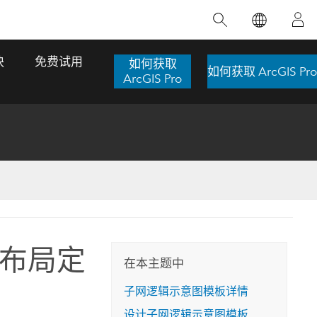
精选产品
专题培训
精选故事
推荐书籍
致力于创新
块
免费试用
如何获取
如何获取 ArcGIS Pro
人工智能
ArcGIS Pro
位置智能
数字化转换
数字孪生体
了解 ArcGIS Pro
空间数据科学：提升分析能力
当地图成为关键时刻的救命稻草
位置的力量
ArcGIS Pro 是 Esri 出品的全球领先的 GIS 桌
在这门导师授课式课程中，我们将探索如何
在巴西 2024 年遭遇历史性大洪水期间，专门
作者：Jack Dangermond
面应用程序，适用于制图、分析和数据管
运用空间统计技术来发现数据中的规律与关
从事 GIS 技术的 Codex 公司在 30 天内打造
这本书带领读者踏上一
理。 了解这项技术的实际效果，亲身体验交
联，并产出能解决复杂问题的深刻见解。
了 17 个应急洪水应用程序，为关键的救援行
布局定
旅程，深入探索现代地
互式地图，探索产品功能，或者直接开始免
动提供了有力支持。
在本主题中
探索课程
其应对全球重大挑战的
费试用。
阅读故事
子网逻辑示意图模板详情
转至书籍详情
探索 ArcGIS Pro
设计子网逻辑示意图模板