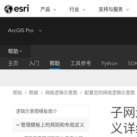
产品
行业
支持与服务
ARCGIS
行业
支持与服务
功能
ArcGIS Pro
Menu
ArcGIS 概览
建筑、工程和建
专业服务
非营利机构
制图
Esri 企业级地理空间平台
造
从空
技术支持
公共安全
帮助
ArcGIS Online
商业
分析
培训
自然科学
完整的 SaaS 制图平台
将位
主页
入门
帮助
工具参考
Python
SD
保护
州和地方政府
ArcGIS Pro
数据
教育
世界领先的 GIS 软件
集成
可持续发展
能源公用事业
帮助
数据
网络逻辑示意图
配置您的网络逻辑示意图
ArcGIS Enterprise
电信
用于 GIS 和制图的基础系统
所
设施点管理
子网
交通运输
逻辑示意图模板简介
开发者技术
卫生与公共服务
水
构建制图和空间分析应用程序
义详
管理模板上的规则和布局定义
国家政府