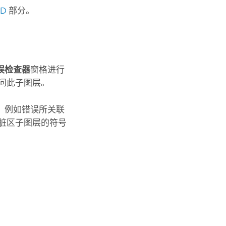
D
部分。
误检查器
窗格进行
问此子图层。
，例如错误所关联
脏区子图层的符号