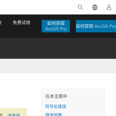
精选产品
专题培训
精选故事
推荐书籍
致力于创新
块
免费试用
如何获取
如何获取 ArcGIS Pro
人工智能
ArcGIS Pro
位置智能
数字化转换
数字孪生体
了解 ArcGIS Pro
空间数据科学：提升分析能力
当地图成为关键时刻的救命稻草
位置的力量
ArcGIS Pro 是 Esri 出品的全球领先的 GIS 桌
在这门导师授课式课程中，我们将探索如何
在巴西 2024 年遭遇历史性大洪水期间，专门
作者：Jack Dangermond
面应用程序，适用于制图、分析和数据管
运用空间统计技术来发现数据中的规律与关
从事 GIS 技术的 Codex 公司在 30 天内打造
这本书带领读者踏上一
理。 了解这项技术的实际效果，亲身体验交
联，并产出能解决复杂问题的深刻见解。
了 17 个应急洪水应用程序，为关键的救援行
旅程，深入探索现代地
互式地图，探索产品功能，或者直接开始免
动提供了有力支持。
在本主题中
探索课程
其应对全球重大挑战的
费试用。
阅读故事
符号化错误
转至书籍详情
探索 ArcGIS Pro
错误创建
期。
请参阅