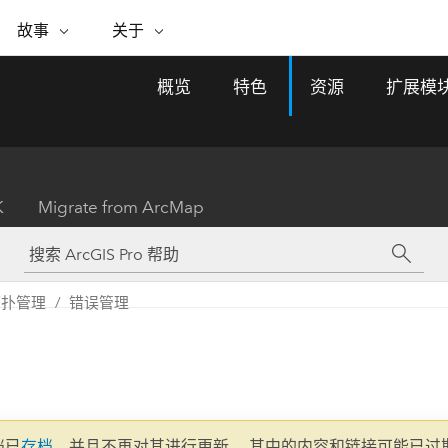
专题倡议
故事
关于
ESRI 故事
关于 ESRI
自助服务
购买 ARCGIS
联系我们
关于 GIS
概览
特色
资源
扩展模
WhereNext Magazine
关于 Esri
地理空间卓越之旅
ArcUser
用户类型
联系支持部门
什么是 GIS？
间上查看和了解数据
高管级新闻和见解
面向 ArcGIS 用户的实用技术
基于角色的 ArcGIS 访问权限
Esri 计划和倡议
Esri 社区
地理方法
资源
Esri 博客
Esri Store
活动
ArcGIS 博客
置引入分析
现实世界的全球 GIS 创新
ArcNews
Esri 的 ArcGIS 产品
K
Migrate from ArcMap
行业新闻和 ArcGIS 更新
合作伙伴
文档
管理
Esri 和 The Science of Where 播
如何购买
、编辑和共享空间数据
客
ArcWatch
Esri 产品、合作伙伴产品和开发
招贤纳士
My Esri
基础设施管理
商业和技术领导者之声
地理空间新闻、观点和趋势
人员订阅
拓扑管理
错误管理
使用 GIS 创建现代化、有弹性且可持续发展
媒体与分析师关系
的未来。 规划和运营的地理方法有助于领导
有功能
者了解基础设施工程与周围环境的关系。
所有故事
探索基础设施管理
联系我们
文档已
存档
，并且不再对其进行更新。 其中的内容和链接可能已过