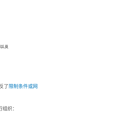
反了
限制条件或网
行组织：