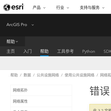
产品
行业
支持与服务
ARCGIS
行业
支持与服务
功能
ArcGIS Pro
Menu
ArcGIS 概览
建筑、工程和建
专业服务
非营利机构
制图
Esri 企业级地理空间平台
造
从空
技术支持
公共安全
帮助
ArcGIS Online
商业
分析
培训
自然科学
完整的 SaaS 制图平台
将位
主页
入门
帮助
工具参考
Python
SD
保护
州和地方政府
ArcGIS Pro
数据
教育
世界领先的 GIS 软件
集成
可持续发展
能源公用事业
帮助
数据
公共设施网络
使用公共设施网络
网络
ArcGIS Enterprise
电信
用于 GIS 和制图的基础系统
所
设施点管理
错误
交通运输
网络拓扑
开发者技术
卫生与公共服务
水
构建制图和空间分析应用程序
网络属性
国家政府
此 3.2 