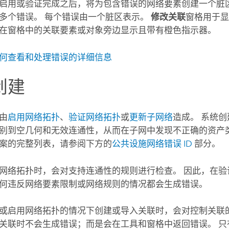
启用或验证完成之后，将为包含错误的网络要素创建一个脏区
多个错误。 每个错误由一个脏区表示。
修改关联
窗格用于
在窗格中的关联要素或对象旁边显示且带有橙色指示器。
何查看和处理错误的详细信息
创建
由
启用网络拓扑
、
验证网络拓扑
或
更新子网络
造成。 系统
别到空几何和无效连通性，从而在子网中发现不正确的资产类
案的完整列表，请参阅下方的
公共设施网络错误 ID
部分。
网络拓扑时，会对支持连通性的规则进行检查。 因此，在验
何违反网络要素限制或网络规则的情况都会生成错误。
或启用网络拓扑的情况下创建或导入关联时，会对控制关联
关联时不会生成错误；而是会在工具和窗格中返回错误。 只