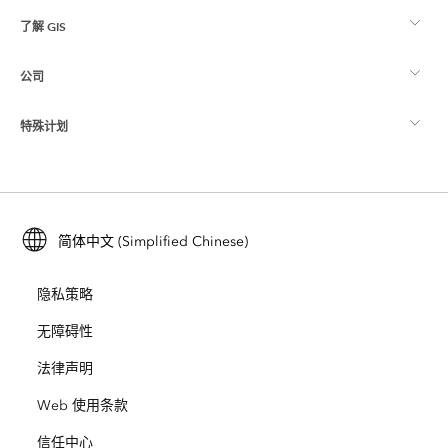
了解 GIS
Esri 社区
制图
公司
什么是 GIS？
ArcGIS 博客
ArcGIS Pro
特殊计划
关于 Esri
位置智能
行业博客
ArcGIS Enterprise
ArcGIS for Personal Use
联系我们
培训
用户研究和测试
ArcGIS Online
ArcGIS for Student Use
简体中文 (Simplified Chinese)
招贤纳士
ArcUser
Esri 年轻专家关系网
开发者技术
保护
隐私策略
开放视野
ArcNews
活动
ArcGIS Location Platform
无障碍性
灾难响应
合作伙伴
ArcWatch
法律声明
Esri Store
教育
Web 使用条款
业务行为准则
Esri Press
ArcGIS Architecture Center
信任中心