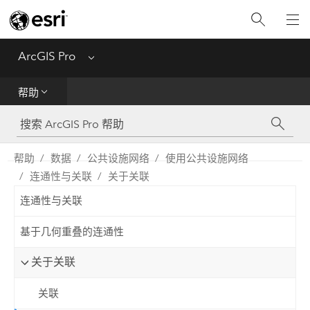
入门
ArcGIS Pro
Menu
帮助
帮助
工具参考
Python
帮助
数据
公共设施网络
使用公共设施网络
连通性与关联
关于关联
SDK
连通性与关联
Migrate from ArcMap
基于几何重叠的连通性
关于关联
关联