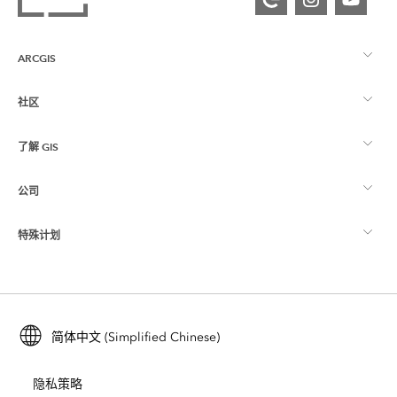
ARCGIS
社区
ArcGIS 概览
了解 GIS
Esri 社区
制图
公司
什么是 GIS？
ArcGIS 博客
ArcGIS Pro
特殊计划
关于 Esri
位置智能
行业博客
ArcGIS Enterprise
ArcGIS for Personal Use
联系我们
培训
用户研究和测试
ArcGIS Online
ArcGIS for Student Use
简体中文 (Simplified Chinese)
招贤纳士
ArcUser
Esri 年轻专家关系网
开发者技术
保护
隐私策略
开放视野
ArcNews