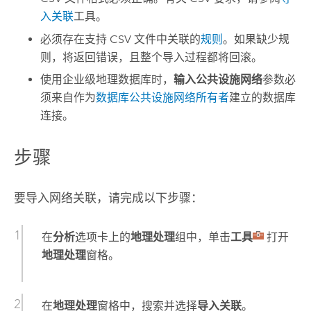
入关联
工具。
必须存在支持 CSV 文件中关联的
规则
。如果缺少规
则，将返回错误，且整个导入过程都将回滚。
使用企业级地理数据库时，
输入公共设施网络
参数必
须来自作为
数据库公共设施网络所有者
建立的数据库
连接。
步骤
要导入网络关联，请完成以下步骤：
在
分析
选项卡上的
地理处理
组中，单击
工具
打开
地理处理
窗格。
在
地理处理
窗格中，搜索并选择
导入关联
。