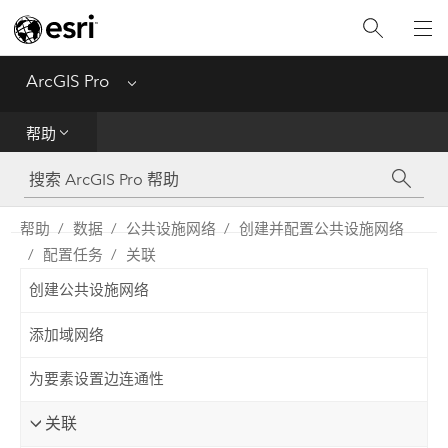
入门
ArcGIS Pro
Menu
帮助
帮助
工具参考
Python
帮助
数据
公共设施网络
创建并配置公共设施网络
配置任务
关联
SDK
创建公共设施网络
Migrate from ArcMap
添加域网络
为要素设置边连通性
关联