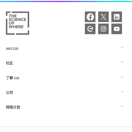
ARCGIS
社区
ArcGIS 概览
了解 GIS
Esri 社区
制图
公司
什么是 GIS？
ArcGIS 博客
ArcGIS Pro
特殊计划
关于 Esri
位置智能
行业博客
ArcGIS Enterprise
ArcGIS for Personal Use
联系我们
培训
用户研究和测试
ArcGIS Online