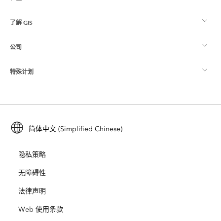
了解 GIS
Esri 社区
制图
公司
什么是 GIS？
ArcGIS 博客
ArcGIS Pro
特殊计划
关于 Esri
位置智能
行业博客
ArcGIS Enterprise
ArcGIS for Personal Use
联系我们
培训
用户研究和测试
ArcGIS Online
ArcGIS for Student Use
简体中文 (Simplified Chinese)
招贤纳士
ArcUser
Esri 年轻专家关系网
开发者技术
保护
隐私策略
开放视野
ArcNews
活动
ArcGIS Location Platform
无障碍性
灾难响应
合作伙伴
ArcWatch
法律声明
Esri Store
教育
Web 使用条款
业务行为准则
Esri Press
ArcGIS Architecture Center