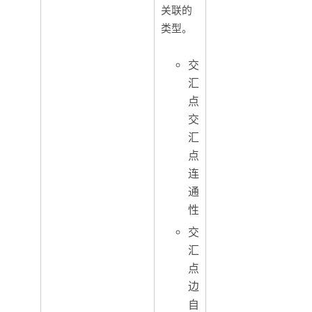
关联的
类型。
交
汇
点
交
汇
点
连
通
性
交
汇
点
边
自