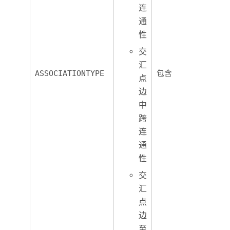
连
通
性
交
汇
ASSOCIATIONTYPE
包含
点
边
中
跨
连
通
性
交
汇
点
边
至