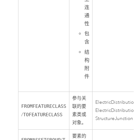
连
通
性
包
含
结
构
附
件
参与关
ElectricDistributio
FROMFEATURECLASS
联的要
ElectricDistributio
素类或
/
TOFEATURECLASS
StructureJunction
对象。
要素的
FROMASSETGROUP
T