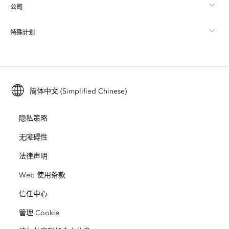
公司
什么是 GIS？
ArcGIS 博客
ArcGIS Pro
特殊计划
关于 Esri
位置智能
行业博客
ArcGIS Enterprise
ArcGIS for Personal Use
联系我们
培训
用户研究和测试
ArcGIS Online
ArcGIS for Student Use
简体中文 (Simplified Chinese)
招贤纳士
ArcUser
Esri 年轻专家关系网
开发者技术
保护
隐私策略
开放视野
ArcNews
活动
ArcGIS Location Platform
无障碍性
灾难响应
合作伙伴
ArcWatch
法律声明
Esri Store
教育
Web 使用条款
业务行为准则
Esri Press
ArcGIS Architecture Center
信任中心
非营利机构
环境与可持续发展倡议
Esri 视频
管理 Cookie