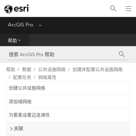
入门
ArcGIS Pro
Menu
帮助
帮助
工具参考
Python
帮助
数据
公共设施网络
创建并配置公共设施网络
配置任务
网络属性
SDK
创建公共设施网络
Migrate from ArcMap
添加域网络
为要素设置边连通性
关联