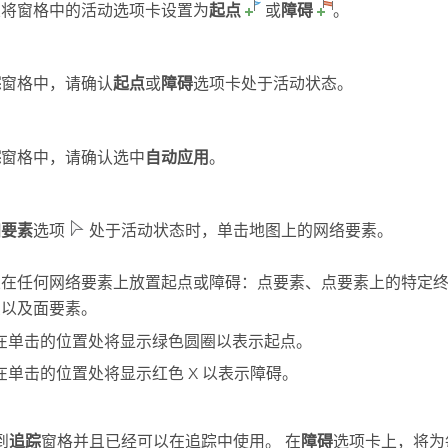
以将窗格中的活动选项卡设置为
起点
或
障碍
。
踪
窗格中，请确认
起点
或
障碍
选项卡处于活动状态。
踪
窗格中，请确认选中
自动应用
。
加要素
选项
处于活动状态时，单击地图上的网络要素。
以在任何网络要素上放置起点或障碍：点要素、点要素上的特定
置以及面要素。
在单击的位置处将显示绿色圆圈以表示起点。
在单击的位置处将显示红色 X 以表示障碍。
到
追踪
窗格并且已经可以在追踪中使用。 在
障碍
选项卡上，将为