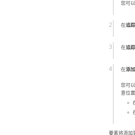
您可
在
追
在
追
在
添
您可
意位
要素将添加