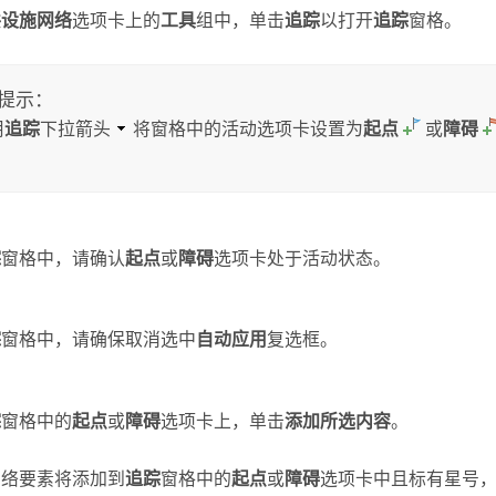
共设施网络
选项卡上的
工具
组中，单击
追踪
以打开
追踪
窗格。
提示：
用
追踪
下拉箭头
将窗格中的活动选项卡设置为
起点
或
障碍
踪
窗格中，请确认
起点
或
障碍
选项卡处于活动状态。
踪
窗格中，请确保取消选中
自动应用
复选框。
踪
窗格中的
起点
或
障碍
选项卡上，单击
添加所选内容
。
网络要素将添加到
追踪
窗格中的
起点
或
障碍
选项卡中且标有星号