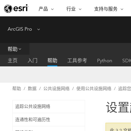
产品
行业
支持与服务
ARCGIS
行业
支持与服务
功能
ArcGIS Pro
Menu
ArcGIS 概览
建筑、工程和建
专业服务
非营利机构
制图
Esri 企业级地理空间平台
造
从空
技术支持
公共安全
帮助
ArcGIS Online
商业
分析
培训
自然科学
完整的 SaaS 制图平台
将位
主页
入门
帮助
工具参考
Python
SD
保护
州和地方政府
ArcGIS Pro
数据
教育
世界领先的 GIS 软件
集成
可持续发展
能源公用事业
帮助
数据
公共设施网络
使用公共设施网络
追踪
ArcGIS Enterprise
电信
用于 GIS 和制图的基础系统
所
设施点管理
设置
交通运输
追踪公共设施网络
开发者技术
卫生与公共服务
水
构建制图和空间分析应用程序
连通性和可遍历性
国家政府
此 3.2 