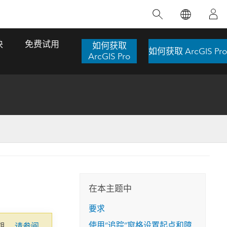
精选产品
专题培训
精选故事
推荐书籍
致力于创新
块
免费试用
如何获取
如何获取 ArcGIS Pro
人工智能
ArcGIS Pro
位置智能
数字化转换
数字孪生体
了解 ArcGIS Pro
空间数据科学：提升分析能力
当地图成为关键时刻的救命稻草
位置的力量
ArcGIS Pro 是 Esri 出品的全球领先的 GIS 桌
在这门导师授课式课程中，我们将探索如何
在巴西 2024 年遭遇历史性大洪水期间，专门
作者：Jack Dangermond
面应用程序，适用于制图、分析和数据管
运用空间统计技术来发现数据中的规律与关
从事 GIS 技术的 Codex 公司在 30 天内打造
这本书带领读者踏上一
理。 了解这项技术的实际效果，亲身体验交
联，并产出能解决复杂问题的深刻见解。
了 17 个应急洪水应用程序，为关键的救援行
旅程，深入探索现代地
互式地图，探索产品功能，或者直接开始免
动提供了有力支持。
在本主题中
探索课程
其应对全球重大挑战的
费试用。
阅读故事
要求
转至书籍详情
探索 ArcGIS Pro
使用“追踪”窗格设置起点和障
期。
请参阅