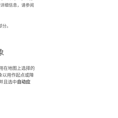
关详细信息，请参阅
部分。
象
用在地图上选择的
象以用作起点或障
并且选中
自动应