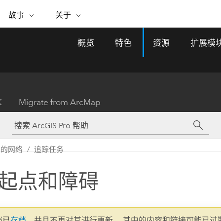
专题倡议
故事
关于
ESRI 故事
关于 ESRI
自助服务
购买 ARCGIS
联系我们
关于 GIS
概览
特色
资源
扩展模
WhereNext Magazine
关于 Esri
地理空间卓越之旅
ArcUser
用户类型
联系支持部门
什么是 GIS？
间上查看和了解数据
高管级新闻和见解
面向 ArcGIS 用户的实用技术
基于角色的 ArcGIS 访问权限
Esri 计划和倡议
Esri 社区
地理方法
资源
Esri 博客
Esri Store
活动
ArcGIS 博客
置引入分析
现实世界的全球 GIS 创新
ArcNews
Esri 的 ArcGIS 产品
K
Migrate from ArcMap
行业新闻和 ArcGIS 更新
合作伙伴
文档
管理
Esri 和 The Science of Where 播
如何购买
、编辑和共享空间数据
客
ArcWatch
Esri 产品、合作伙伴产品和开发
招贤纳士
My Esri
基础设施管理
商业和技术领导者之声
地理空间新闻、观点和趋势
人员订阅
您的网络
追踪任务
使用 GIS 创建现代化、有弹性且可持续发展
媒体与分析师关系
的未来。 规划和运营的地理方法有助于领导
有功能
者了解基础设施工程与周围环境的关系。
起点和障碍
所有故事
探索基础设施管理
联系我们
文档已
存档
，并且不再对其进行更新。 其中的内容和链接可能已过