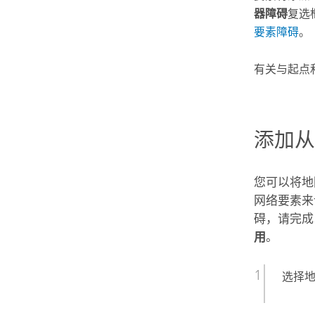
器障碍
复选
要素障碍
。
有关与起点
添加
您可以将地
网络要素来
碍，请完成
用
。
选择