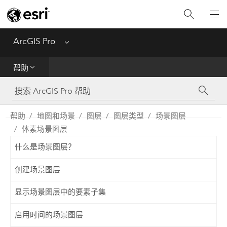
入门
ArcGIS Pro
Menu
帮助
帮助
工具参考
Python
帮助
地图和场景
图层
图层类型
场景图层
体素场景图层
SDK
什么是场景图层？
Migrate from ArcMap
创建场景图层
显示场景图层中的要素子集
启用时间的场景图层