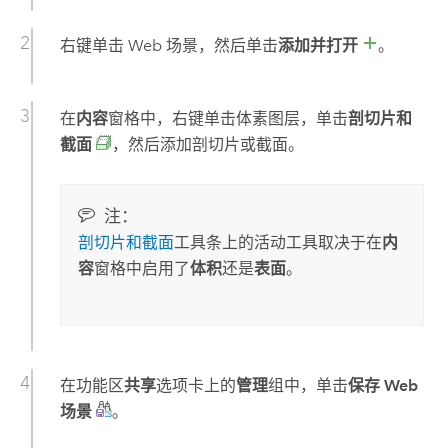
右键单击 Web 场景，然后单击
添加并打开
。
在
内容
窗格中，右键单击体素图层，单击
剖切片和
截面
，然后添加剖切片或截面。
注：
剖切片和截面
工具条上的活动工具取决于在
内
容
窗格中启用了
体积
还是
表面
。
在功能区
共享
选项卡上的
管理
组中，单击
保存 Web
场景
。