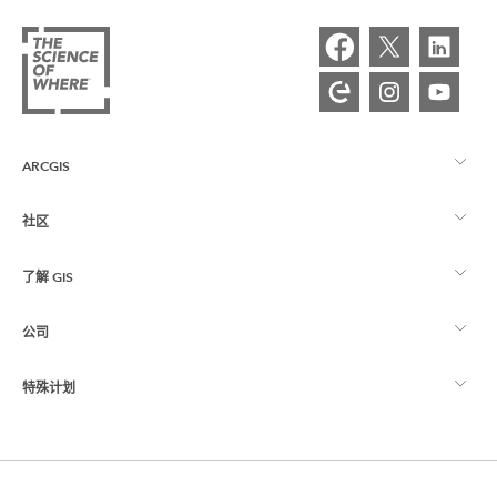
ARCGIS
社区
ArcGIS 概览
了解 GIS
Esri 社区
制图
公司
什么是 GIS？
ArcGIS 博客
ArcGIS Pro
特殊计划
关于 Esri
位置智能
行业博客
ArcGIS Enterprise
ArcGIS for Personal Use
联系我们
培训
用户研究和测试
ArcGIS Online