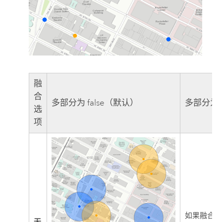
融
合
多部分为 false（默认）
多部分为 t
选
项
如果融合
无