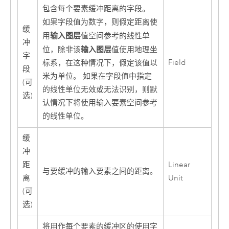
包含每个要素缓冲距离的字段。
如果字段值为数字，则假定距离使
缓
输入图层
用
值空间参考的线性单
冲
输入图层
位，除非该
值使用地理坐
字
Field
标系，在这种情况下，假定该值以
段
米为单位。 如果在字段值中指定
(可
的线性单位无效或无法识别，则默
选)
认情况下将使用输入要素空间参考
的线性单位。
缓
冲
距
Linear
与要缓冲的输入要素之间的距离。
离
Unit
(可
选)
将用作每个要素的缓冲区的使用字