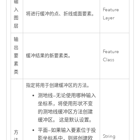
输
入
Feature
将进行缓冲的点、折线或面要素。
图
Layer
层
输
出
Feature
要
缓冲结果的新要素类。
Class
素
类
指定将用于创建缓冲区的方法。
测地线
—
无论使用哪种输入
坐标系，将使用形状不变
的测地线缓冲区方法创建
缓冲区。 这是默认设置。
平面
—
如果输入要素位于投
方
String
影坐标系中，则将创建欧