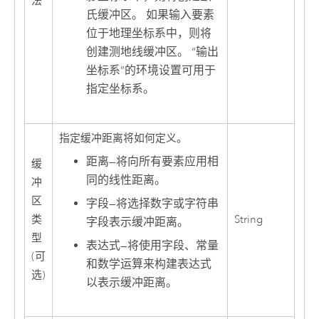
法
氏缓冲区。 如果输入要素
位于地理坐标系中，则将
创建测地线缓冲区。 “输出
坐标系”的环境设置可用于
指定坐标系。
指定缓冲距离将如何定义。
距离
—
将向所有要素应用相
缓
同的线性距离。
冲
区
字段
—
将选择数字或字符串
类
String
字段表示缓冲距离。
型
表达式
—
将使用字段、常量
(可
和数学运算来构建表达式
选)
以表示缓冲距离。