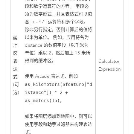
段和数学运算符的方程。 字段必
须为数字形式，并且表达式可以包
含 [+ - * / ] 运算符和多个字段。
除非另行指定，否则计算后的值将
以米为单位。 例如，应用将名为
缓
distance 的数值字段（以千米为
冲
单位）乘以 2，然后加上 15 米所
区
得到的缓冲区。
表
Calculator
达
Expression
使用
Arcade
表达式，例如
式
as_kilometers($feature["d
(可
选)
istance"]) * 2 +
as_meters(15)
。
如果将图层添加到地图中，则可以
字段
助手
使用
和
过滤器来构建表达
式。