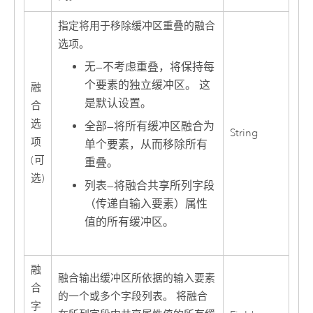
指定将用于移除缓冲区重叠的融合
选项。
无
—
不考虑重叠，将保持每
个要素的独立缓冲区。 这
融
是默认设置。
合
选
全部
—
将所有缓冲区融合为
String
项
单个要素，从而移除所有
(可
重叠。
选)
列表
—
将融合共享所列字段
（传递自输入要素）属性
值的所有缓冲区。
融
融合输出缓冲区所依据的输入要素
合
的一个或多个字段列表。 将融合
字