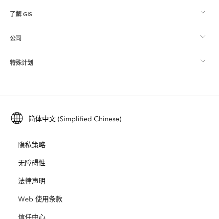
了解 GIS
Esri 社区
制图
公司
什么是 GIS？
ArcGIS 博客
ArcGIS Pro
特殊计划
关于 Esri
位置智能
行业博客
ArcGIS Enterprise
ArcGIS for Personal Use
联系我们
培训
用户研究和测试
ArcGIS Online
ArcGIS for Student Use
简体中文 (Simplified Chinese)
招贤纳士
ArcUser
Esri 年轻专家关系网
开发者技术
保护
隐私策略
开放视野
ArcNews
活动
ArcGIS Location Platform
无障碍性
灾难响应
合作伙伴
ArcWatch
法律声明
Esri Store
教育
Web 使用条款
业务行为准则
Esri Press
ArcGIS Architecture Center
信任中心