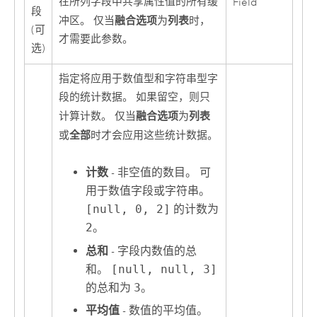
在所列字段中共享属性值的所有缓
Field
段
融合选项
列表
冲区。 仅当
为
时，
(可
才需要此参数。
选)
指定将应用于数值型和字符串型字
段的统计数据。 如果留空，则只
融合选项
列表
计算计数。 仅当
为
全部
或
时才会应用这些统计数据。
计数
- 非空值的数目。 可
用于数值字段或字符串。
[null, 0, 2]
的计数为
2
。
总和
- 字段内数值的总
和。
[null, null, 3]
的总和为
3
。
平均值
- 数值的平均值。