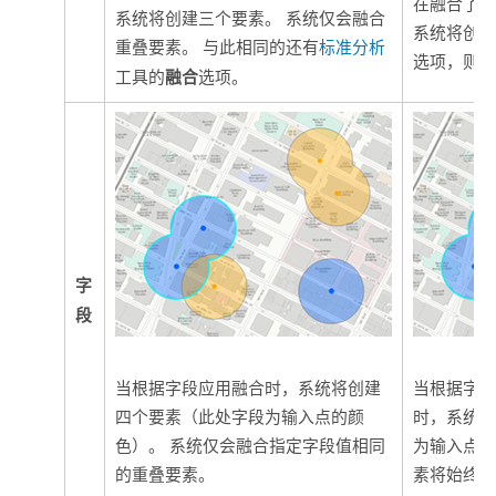
在融合了所有
系统将创建三个要素。 系统仅会融合
系统将创建
重叠要素。 与此相同的还有
标准分析
选项，则
融合
工具的
选项。
字
段
当根据字段应用融合时，系统将创建
当根据字
四个要素（此处字段为输入点的颜
时，系统
色）。 系统仅会融合指定字段值相同
为输入点的
的重叠要素。
素将始终