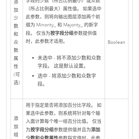
字段的少数（所占比例最小）或众数
添
（所占比例最大）属性值。 如果选中
加
此参数，则将向输出图层添加两个前
少
缀为 Minority_ 和 Majority_ 的新字
数
按字段分组
段。 仅当为
参数提供值
和
时，此参数才适用。
众
Boolean
数
未选中 - 将不添加少数和众数
属
字段。 这是默认设置。
性
(可
选中 - 将添加少数和众数字
选)
段。
用于指定是否将添加百分比字段。 如
果选中此参数，则系统将针对每个输
添
入面计算每个唯一组百分比值。 仅当
加
按字段分组
添加
为
参数提供值并且为
组
少数和众数属性
参数指定值时，此参