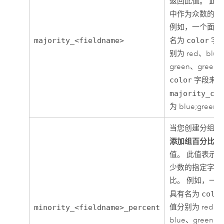
返回此值。 此
中作为众数的指
例如，一个面中
majority_<fieldname>
名为
color
字
别为 red、blue
green、gree
color
字段来创
majority_col
为 blue;green
当您创建分组依
添加组百分比
时
值。 此值表示
少数的指定字段
比。 例如，一
具有名为
colo
值分别为 red、b
minority_<fieldname>_percent
blue、green、