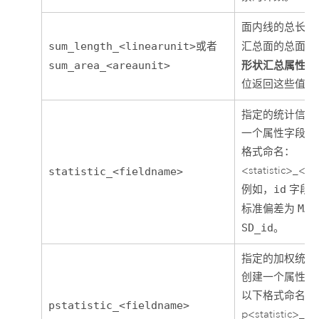
面内线的总长度
sum_length_<linearunit>
或者
汇总面的总面积
形状汇总属性
sum_area_<areaunit>
时
位返回这些值。
指定的统计信息
一个属性字段，
格式命名：
<statistic>_<f
statistic_<fieldname>
例如，
id
字段
标准偏差为
MAX
SD_id
。
指定的加权统计
创建一个属性字
以下格式命名：
pstatistic_<fieldname>
p<statistic>_<