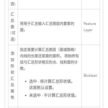
选)
汇
总
将用于汇总输入汇总图层内要素的
Feature
面
面。
Layer
(可
选)
指定是要计算汇总图层（面或图格）
添
内线的长度还是面的面积。 将始终包
加
括与汇总形状相交的点、线和面的计
形
数。
状
Boolean
汇
选中 - 将计算汇总形状值。
总
这是默认设置。
属
未选中 - 不计算汇总形状值。
性