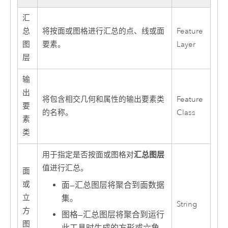
汇
总
将按面或图格进行汇总的点、线或面
Feature
图
要素。
Layer
层
输
出
将包含相交几何和属性的输出要素类
Feature
要
的名称。
Class
素
类
汇总图层
用于指定是否按面或图格对
值进行汇总。
面
或
面
—
汇总图层将聚合到面数据
立
集。
String
方
图格
—
汇总图层将聚合到运行
图