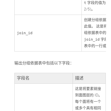
t
字段的值为 40
2/5)。
创建分组依据表
此值。 这是将
组依据表中的 I
join_id
join_id
字段
表中的一行或多
输出分组依据表中包括以下字段：
字段名
描述
这是将要素链接
到面图层的 ID。
每个面将有一个
或多个具有相同