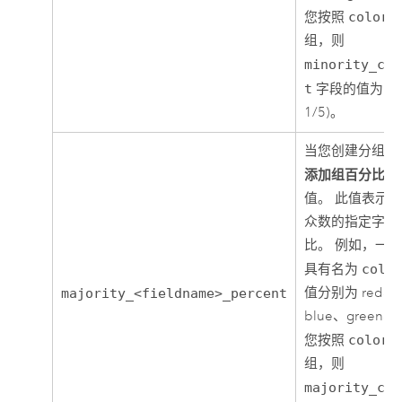
您按照
color
组，则
minority_col
t
字段的值为 20
1/5)。
当您创建分组依
添加组百分比
时
值。 此值表示
众数的指定字段
比。 例如，一
具有名为
colo
值分别为 red、b
majority_<fieldname>_percent
blue、green、
您按照
color
组，则
majority_col