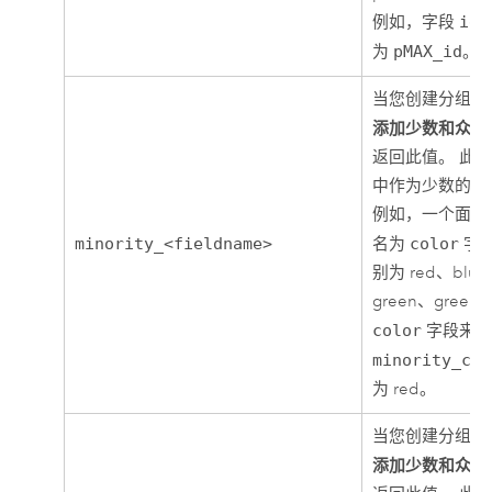
例如，字段
id
为
pMAX_id
。
当您创建分组依
添加少数和众数
返回此值。 此
中作为少数的指
例如，一个面中
minority_<fieldname>
名为
color
字
别为 red、blue
green、gree
color
字段来创
minority_col
为 red。
当您创建分组依
添加少数和众数