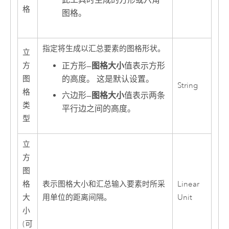
此工具时生成的方形或六角
格
图格。
指定将生成以汇总要素的图格形状。
立
正方形
—
图格大小
值表示方形
方
的高度。 这是默认设置。
图
String
格
六边形
—
图格大小
值表示两条
类
平行边之间的高度。
型
立
方
图
格
表示图格大小和汇总输入要素时所采
Linear
大
用单位的距离间隔。
Unit
小
(可