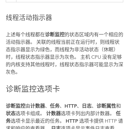
线程活动指示器
上述每个线程都在
诊断监控
的状态区域内有一个相应的
活动指示器。 关联的线程当前正在运行时，则线程状
态指示器显示为绿色，而线程为非活动状态（休眠）
时，线程状态指示器显示为灰色。 主机 CPU 没有足够
的内核支持其他线程时，线程状态指示器可能显示为深
灰色。
诊断监控选项卡
诊断监控
由
计数器
、
任务
、
HTTP
、
日志
、
诊断属性
和
状态
选项卡组成。
计数器
选项卡列出内部计数器。
任
务
选项卡显示最近的任务。
HTTP
选项卡提供 HTTP 请
求和响应的查看器。
日志
选项卡显示事件日志查看