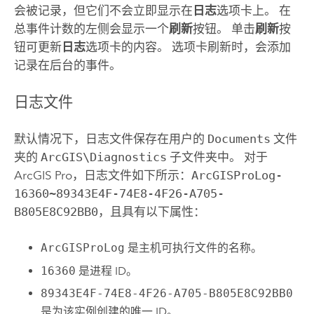
会被记录，但它们不会立即显示在
日志
选项卡上。 在
总事件计数的左侧会显示一个
刷新
按钮。 单击
刷新
按
钮可更新
日志
选项卡的内容。 选项卡刷新时，会添加
记录在后台的事件。
日志文件
默认情况下，日志文件保存在用户的
Documents
文件
夹的
ArcGIS\Diagnostics
子文件夹中。 对于
ArcGIS Pro
，日志文件如下所示：
ArcGISProLog-
16360~89343E4F-74E8-4F26-A705-
B805E8C92BB0
，且具有以下属性：
ArcGISProLog
是主机可执行文件的名称。
16360
是进程 ID。
89343E4F-74E8-4F26-A705-B805E8C92BB0
是为该实例创建的唯一 ID。