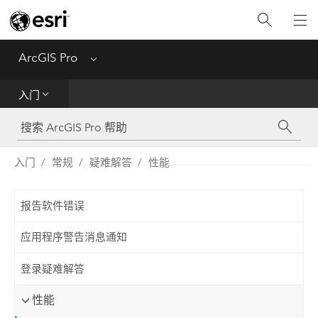
入门
ArcGIS Pro
Menu
帮助
入门
工具参考
Python
入门
常规
疑难解答
性能
SDK
报告软件错误
Migrate from ArcMap
应用程序警告消息通知
登录疑难解答
性能