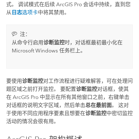
式。 调试模式在后续
ArcGIS Pro
会话中持续，直到您
从
日志
选项卡
中将其禁用。
注：
从命令行启用
诊断监控
时，对话框最初最小化在
Microsoft Windows
任务栏上。
要使用
诊断监控
对工作流程进行疑难解答，可在处理问
题区域之前打开监控。 要配置
诊断监控
对话框，使其
在
ArcGIS Pro
中显示在所有其他窗口之前，右键单击
对话框的说明文字区域，然后单击
总在最前面
。 这对
于使用不同应用程序要素且想要在
诊断监控
中密切监控
活动的情况会很有用。