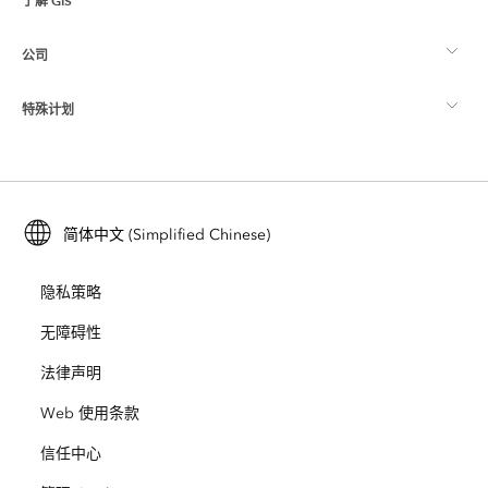
了解 GIS
Esri 社区
制图
公司
什么是 GIS？
ArcGIS 博客
ArcGIS Pro
特殊计划
关于 Esri
位置智能
行业博客
ArcGIS Enterprise
ArcGIS for Personal Use
联系我们
培训
用户研究和测试
ArcGIS Online
ArcGIS for Student Use
简体中文 (Simplified Chinese)
招贤纳士
ArcUser
Esri 年轻专家关系网
开发者技术
保护
隐私策略
开放视野
ArcNews
活动
ArcGIS Location Platform
无障碍性
灾难响应
合作伙伴
ArcWatch
法律声明
Esri Store
教育
Web 使用条款
业务行为准则
Esri Press
ArcGIS Architecture Center
信任中心
非营利机构
环境与可持续发展倡议
Esri 视频