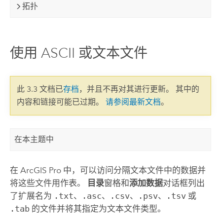
拓扑
使用 ASCII 或文本文件
此 3.3 文档已
存档
，并且不再对其进行更新。 其中的
内容和链接可能已过期。
请参阅最新文档
。
在本主题中
在
ArcGIS Pro
中，可以访问分隔文本文件中的数据并
将这些文件用作表。
目录
窗格和
添加数据
对话框列出
了扩展名为
.txt
、
.asc
、
.csv
、
.psv
、
.tsv
或
.tab
的文件并将其指定为文本文件类型。