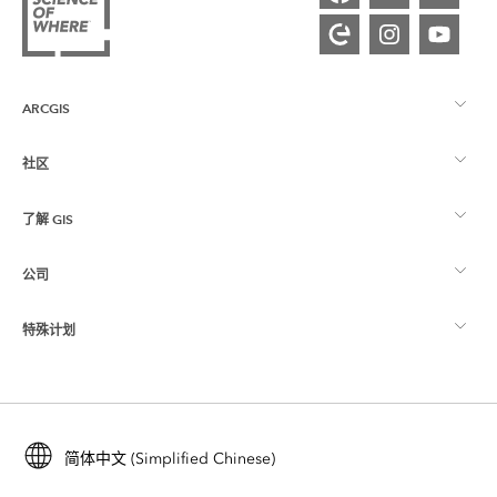
ARCGIS
社区
ArcGIS 概览
了解 GIS
Esri 社区
制图
公司
什么是 GIS？
ArcGIS 博客
ArcGIS Pro
特殊计划
关于 Esri
位置智能
行业博客
ArcGIS Enterprise
ArcGIS for Personal Use
联系我们
培训
用户研究和测试
ArcGIS Online
ArcGIS for Student Use
简体中文 (Simplified Chinese)
招贤纳士
ArcUser
Esri 年轻专家关系网
开发者技术