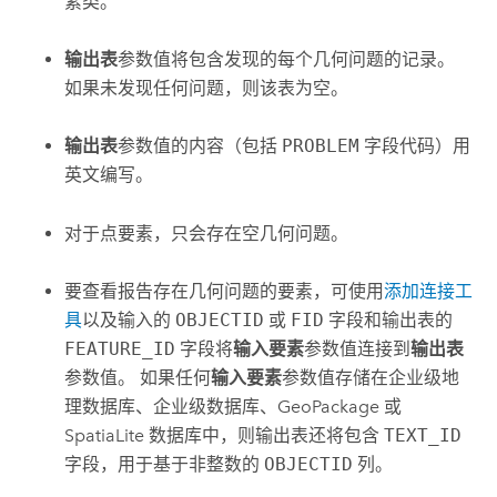
素类。
输出表
参数值将包含发现的每个几何问题的记录。
如果未发现任何问题，则该表为空。
输出表
参数值的内容（包括
PROBLEM
字段代码）用
英文编写。
对于点要素，只会存在空几何问题。
要查看报告存在几何问题的要素，可使用
添加连接工
具
以及输入的
OBJECTID
或
FID
字段和输出表的
FEATURE_ID
字段将
输入要素
参数值连接到
输出表
参数值。 如果任何
输入要素
参数值存储在企业级地
理数据库、企业级数据库、
GeoPackage
或
SpatiaLite
数据库中，则输出表还将包含
TEXT_ID
字段，用于基于非整数的
OBJECTID
列。