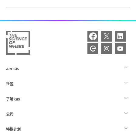
ARCGIS
社区
ArcGIS 概览
了解 GIS
Esri 社区
制图
公司
什么是 GIS？
ArcGIS 博客
ArcGIS Pro
特殊计划
关于 Esri
位置智能
行业博客