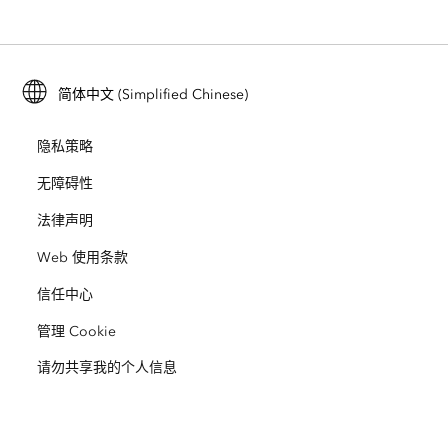
ArcGIS Enterprise
ArcGIS for Personal Use
联系我们
培训
用户研究和测试
ArcGIS Online
ArcGIS for Student Use
简体中文 (Simplified Chinese)
招贤纳士
ArcUser
Esri 年轻专家关系网
开发者技术
保护
隐私策略
开放视野
ArcNews
活动
ArcGIS Location Platform
无障碍性
灾难响应
合作伙伴
ArcWatch
法律声明
Esri Store
教育
Web 使用条款
业务行为准则
Esri Press
ArcGIS Architecture Center
信任中心
非营利机构
环境与可持续发展倡议
Esri 视频
管理 Cookie
请勿共享我的个人信息
种族平等
网站地图
GIS 字典