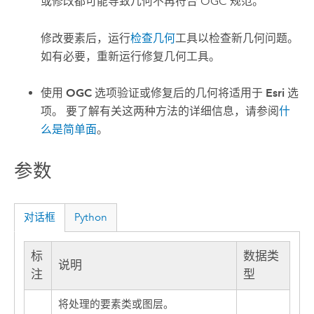
或修改都可能导致几何不再符合 OGC 规范。
修改要素后，运行
检查几何
工具以检查新几何问题。
如有必要，重新运行
修复几何
工具。
使用
OGC
选项验证或修复后的几何将适用于
Esri
选
项。 要了解有关这两种方法的详细信息，请参阅
什
么是简单面
。
参数
对话框
Python
标
数据类
说明
注
型
将处理的要素类或图层。