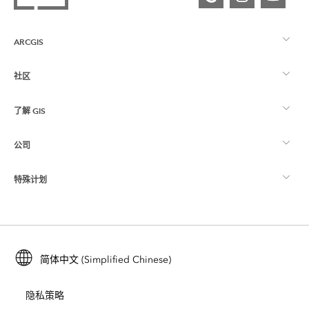
ARCGIS
社区
ArcGIS 概览
了解 GIS
Esri 社区
制图
公司
什么是 GIS？
ArcGIS 博客
ArcGIS Pro
特殊计划
关于 Esri
位置智能
行业博客
ArcGIS Enterprise
ArcGIS for Personal Use
联系我们
培训
用户研究和测试
ArcGIS Online
ArcGIS for Student Use
简体中文 (Simplified Chinese)
招贤纳士
ArcUser
Esri 年轻专家关系网
开发者技术
保护
隐私策略
开放视野
ArcNews
活动