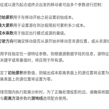
征或以源为起点或终点出发的移动者可由多个参数进行控制：
初始累积
用于在移动开始之前设置初始成本。
最大累积
用于设置源在到达极限前可累积多少成本。
成本乘数
用于指定出行模式或源的量级。
行驶方向
可确定移动是否从源开始并移动至非源位置，或从非源
用字段指定任一源特征参数，则根据源数据字段的信息，源特征
关键字或常量值时，将应用于所有源。
定了
初始累积
参数值，则输出成本距离表面上的源位置将设置为
离表面上的源位置将设置为零。
球范围内执行距离分析时，为了正确处理投影的边，请确保将圆
与
距离方法
参数的
测地线
选项配合使用。