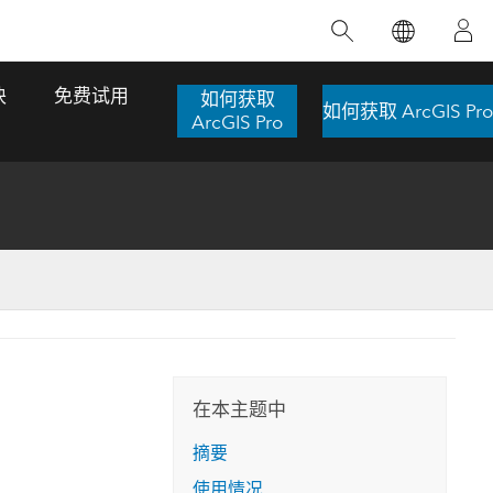
精选产品
专题培训
精选故事
推荐书籍
致力于创新
块
免费试用
如何获取
如何获取 ArcGIS Pro
人工智能
ArcGIS Pro
位置智能
数字化转换
数字孪生体
了解 ArcGIS Pro
空间数据科学：提升分析能力
当地图成为关键时刻的救命稻草
位置的力量
ArcGIS Pro 是 Esri 出品的全球领先的 GIS 桌
在这门导师授课式课程中，我们将探索如何
在巴西 2024 年遭遇历史性大洪水期间，专门
作者：Jack Dangermond
面应用程序，适用于制图、分析和数据管
运用空间统计技术来发现数据中的规律与关
从事 GIS 技术的 Codex 公司在 30 天内打造
这本书带领读者踏上一
理。 了解这项技术的实际效果，亲身体验交
联，并产出能解决复杂问题的深刻见解。
了 17 个应急洪水应用程序，为关键的救援行
旅程，深入探索现代地
互式地图，探索产品功能，或者直接开始免
动提供了有力支持。
在本主题中
探索课程
其应对全球重大挑战的
费试用。
阅读故事
摘要
转至书籍详情
探索 ArcGIS Pro
使用情况