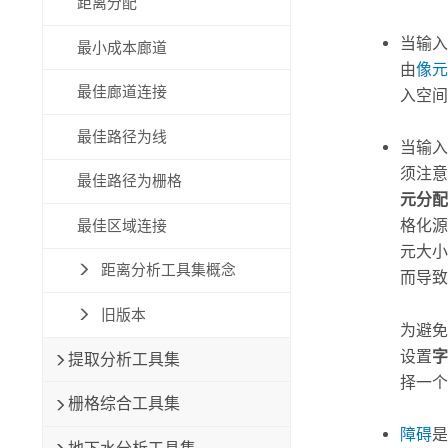
距离分配
当输入
最小成本廊道
由
像元
最佳廊道连接
入空间
最佳路径为线
当输入
须注意
最佳路径为栅格
元分配
格化源
最佳区域连接
元大小
距离分析工具集概念
而导致
旧版本
为避免
设置
字
提取分析工具集
择一个
栅格综合工具集
障碍
是