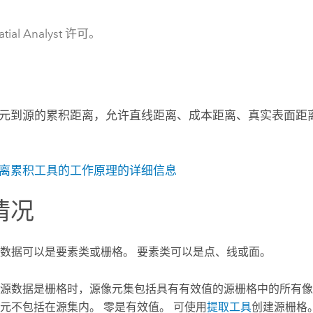
tial Analyst 许可。
元到源的累积距离，允许直线距离、成本距离、真实表面距
离累积工具的工作原理的详细信息
情况
数据可以是要素类或栅格。 要素类可以是点、线或面。
源数据是栅格时，源像元集包括具有有效值的源栅格中的所有像元。 
元不包括在源集内。 零是有效值。 可使用
提取工具
创建源栅格