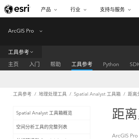
产品
行业
支持与服务
ARCGIS
行业
支持与服务
功能
ArcGIS Pro
Menu
ArcGIS 概览
建筑、工程和建
专业服务
非营利机构
制图
Esri 企业级地理空间平台
造
从空
技术支持
公共安全
工具参考
ArcGIS Online
商业
分析
培训
自然科学
完整的 SaaS 制图平台
将位
主页
入门
帮助
工具参考
Python
SD
保护
州和地方政府
ArcGIS Pro
数据
教育
世界领先的 GIS 软件
集成
可持续发展
能源公用事业
工具参考
地理处理工具
Spatial Analyst 工具箱
距离
ArcGIS Enterprise
电信
用于 GIS 和制图的基础系统
所
设施点管理
距离累积
交通运输
Spatial Analyst 工具箱概览
开发者技术
卫生与公共服务
水
构建制图和空间分析应用程序
空间分析工具的完整列表
国家政府
ArcGIS Pro