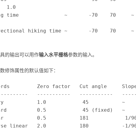
  1.0

g time               ~       -70    70     ~     
ectional hiking time ~       -70    70     ~     
具的输出可以用作
输入水平栅格
参数的输入。
数修饰属性的默认值如下：
ords         Zero factor   Cut angle     Slope
----------   -----------   -----------   -----
ry           1.0            45           ~    
ard          0.5            45 (fixed)   ~    
ar           0.5           181            1/90
rse linear   2.0           180           -1/9