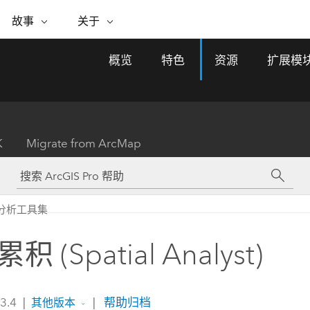
专题倡议
故事
关于
ESRI 故事
关于 ESRI
自助服务
购买 ARCGIS
联系我们
关于 GIS
概览
特色
资源
扩展模
WhereNext Magazine
关于 Esri
地理空间卓越之旅
ArcUser
用户类型
联系支持部门
什么是 GIS？
间上查看和了解数据
高管级新闻和见解
面向 ArcGIS 用户的实用技术
基于角色的 ArcGIS 访问权限
Esri 计划和倡议
Esri 社区
地理方法
资源
Esri 博客
Esri Store
活动
ArcGIS 博客
置引入分析
现实世界的全球 GIS 创新
ArcNews
Esri 的 ArcGIS 产品
K
Migrate from ArcMap
行业新闻和 ArcGIS 更新
合作伙伴
文档
管理
Esri 和 The Science of Where 播
如何购买
、编辑和共享空间数据
客
ArcWatch
Esri 产品、合作伙伴产品和开发
招贤纳士
My Esri
基础设施管理
商业和技术领导者之声
地理空间新闻、观点和趋势
人员订阅
分析工具集
使用 GIS 创建现代化、有弹性且可持续发展
媒体与分析师关系
的未来。 规划和运营的地理方法有助于领导
有功能
者了解基础设施工程与周围环境的关系。
 (Spatial Analyst)
所有故事
探索基础设施管理
联系我们
 3.4
|
|
帮助归档
其他版本