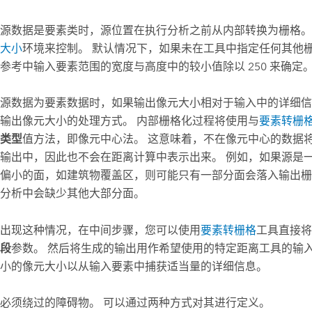
源数据是要素类时，源位置在执行分析之前从内部转换为栅格。
大小
环境来控制。 默认情况下，如果未在工具中指定任何其他
参考中输入要素范围的宽度与高度中的较小值除以 250 来确定
源数据为要素数据时，如果输出像元大小相对于输入中的详细信
输出像元大小的处理方式。 内部栅格化过程将使用与
要素转栅
类型
值方法，即像元中心法。 这意味着，不在像元中心的数据
输出中，因此也不会在距离计算中表示出来。 例如，如果源是
偏小的面，如建筑物覆盖区，则可能只有一部分面会落入输出栅
分析中会缺少其他大部分面。
出现这种情况，在中间步骤，您可以使用
要素转栅格
工具直接将
段
参数。 然后将生成的输出用作希望使用的特定距离工具的输入
小的像元大小以从输入要素中捕获适当量的详细信息。
必须绕过的障碍物。 可以通过两种方式对其进行定义。