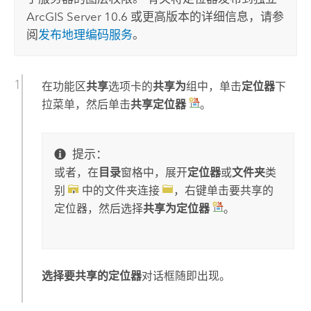
ArcGIS Server
10.6 或更高版本的详细信息，请参
阅
发布地理编码服务
。
在功能区
共享
选项卡的
共享为
组中，单击
定位器
下
拉菜单，然后单击
共享定位器
。
提示：
或者，在
目录
窗格中，展开
定位器
或
文件夹
类
别
中的文件夹连接
，右键单击要共享的
定位器，然后选择
共享为定位器
。
选择要共享的定位器
对话框随即出现。