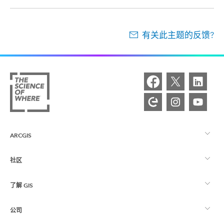
有关此主题的反馈?
ARCGIS
社区
ArcGIS 概览
了解 GIS
Esri 社区
制图
公司
什么是 GIS？
ArcGIS 博客
ArcGIS Pro