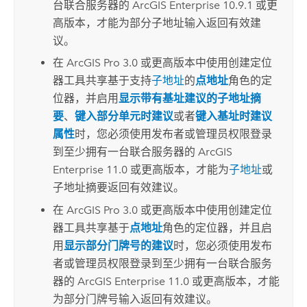
台联合服务器的
ArcGIS Enterprise
10.9.1 或更
高版本，才能为部分子地址输入返回有效建
议。
在
ArcGIS Pro 3.0
或更高版本中使用
创建定位
器
工具共享基于支持
子地址
的
点地址
角色的定
位器，并启用
显示带有基址建议的子地址摘
要
、
键入部分单元时建议
或者
键入基址时建议
属性
时，您必须使用发布者或管理员权限登录
到至少拥有一台联合服务器的
ArcGIS
Enterprise
11.0 或更高版本，才能为
子地址
或
子地址摘要返回有效建议。
在
ArcGIS Pro 3.0
或更高版本中使用
创建定位
器
工具共享基于
点地址
角色的定位器，并且启
用
显示部分门牌号的建议
时，您必须使用发布
者或管理员权限登录到至少拥有一台联合服务
器的
ArcGIS Enterprise
11.0 或更高版本，才能
为部分门牌号输入返回有效建议。