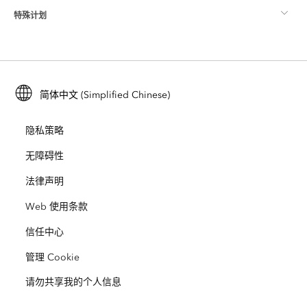
特殊计划
关于 Esri
位置智能
行业博客
ArcGIS Enterprise
ArcGIS for Personal Use
联系我们
培训
用户研究和测试
ArcGIS Online
ArcGIS for Student Use
简体中文 (Simplified Chinese)
招贤纳士
ArcUser
Esri 年轻专家关系网
开发者技术
保护
隐私策略
开放视野
ArcNews
活动
ArcGIS Location Platform
无障碍性
灾难响应
合作伙伴
ArcWatch
法律声明
Esri Store
教育
Web 使用条款
业务行为准则
Esri Press
ArcGIS Architecture Center
信任中心
非营利机构
环境与可持续发展倡议
Esri 视频
管理 Cookie
请勿共享我的个人信息
种族平等
网站地图
GIS 字典