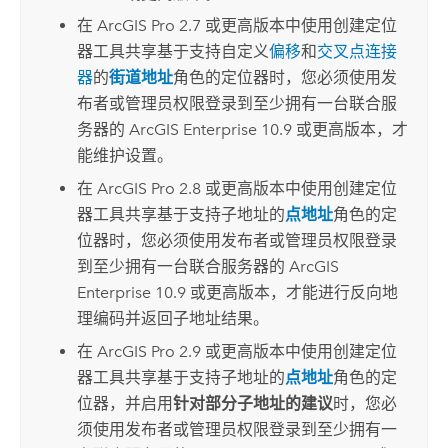
在
ArcGIS Pro 2.7
或更高版本中使用
创建定位
器
工具共享基于支持自定义
偏移
和
交叉点连接
器
的
街道地址
角色的定位器时，您必须使用发
布者或管理员权限登录到至少拥有一台联合服
务器的
ArcGIS Enterprise
10.9 或更高版本，才
能维护设置。
在
ArcGIS Pro 2.8
或更高版本中使用
创建定位
器
工具共享基于支持子地址的
点地址
角色的定
位器时，您必须使用发布者或管理员权限登录
到至少拥有一台联合服务器的
ArcGIS
Enterprise
10.9 或更高版本，才能进行反向地
理编码并返回子地址结果。
在
ArcGIS Pro 2.9
或更高版本中使用
创建定位
器
工具共享基于支持子地址的
点地址
角色的定
位器，并启用
针对部分子地址的建议
时，您必
须使用发布者或管理员权限登录到至少拥有一