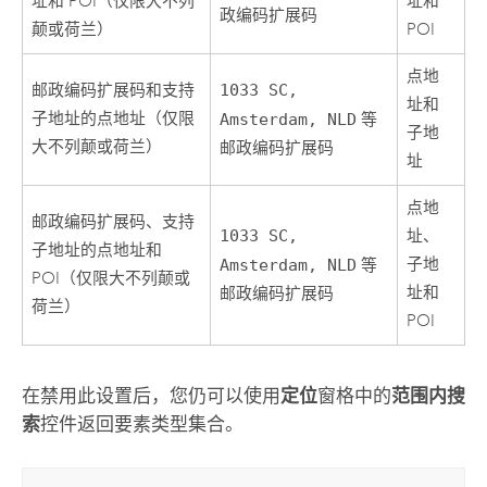
址和 POI（仅限大不列
址和
政编码扩展码
颠或荷兰）
POI
点地
邮政编码扩展码和支持
1033 SC,
址和
子地址的点地址（仅限
Amsterdam, NLD
等
子地
大不列颠或荷兰）
邮政编码扩展码
址
点地
邮政编码扩展码、支持
1033 SC,
址、
子地址的点地址和
子地
Amsterdam, NLD
等
POI（仅限大不列颠或
址和
邮政编码扩展码
荷兰）
POI
在禁用此设置后，您仍可以使用
定位
窗格中的
范围内搜
索
控件返回要素类型集合。