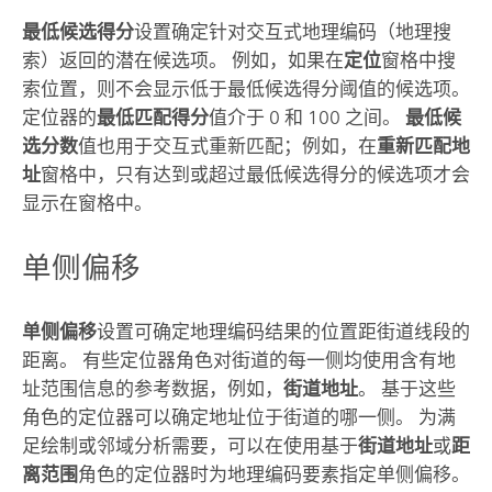
最低候选得分
设置确定针对交互式地理编码（地理搜
索）返回的潜在候选项。 例如，如果在
定位
窗格中搜
索位置，则不会显示低于最低候选得分阈值的候选项。
定位器的
最低匹配得分
值介于 0 和 100 之间。
最低候
选分数
值也用于交互式重新匹配；例如，在
重新匹配地
址
窗格中，只有达到或超过最低候选得分的候选项才会
显示在窗格中。
单侧偏移
单侧偏移
设置可确定地理编码结果的位置距街道线段的
距离。 有些定位器角色对街道的每一侧均使用含有地
址范围信息的参考数据，例如，
街道地址
。 基于这些
角色的定位器可以确定地址位于街道的哪一侧。 为满
足绘制或邻域分析需要，可以在使用基于
街道地址
或
距
离范围
角色的定位器时为地理编码要素指定单侧偏移。