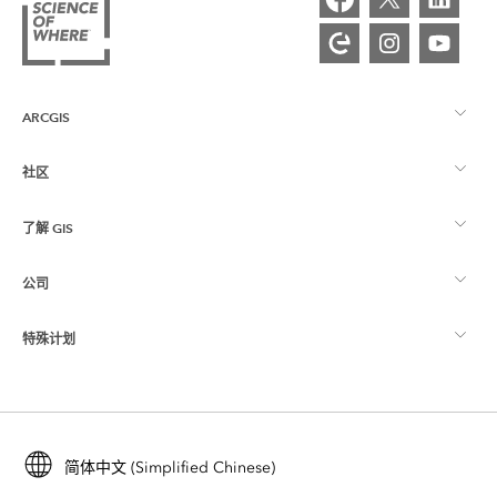
ARCGIS
社区
ArcGIS 概览
了解 GIS
Esri 社区
制图
公司
什么是 GIS？
ArcGIS 博客
ArcGIS Pro
特殊计划
关于 Esri
位置智能
行业博客
ArcGIS Enterprise
ArcGIS for Personal Use
联系我们
培训
用户研究和测试
ArcGIS Online
ArcGIS for Student Use
简体中文 (Simplified Chinese)
招贤纳士
ArcUser
Esri 年轻专家关系网
开发者技术