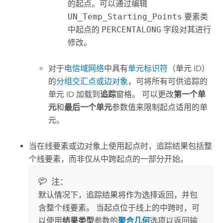
的起点。可以通过编辑
UN_Temp_Starting_Points
要素类
中起点的
PERCENTALONG
字段对其进行
修改。
对于
电信域网络
中具有
单元标识符
（单元 ID）
的
分组交汇点或边对象
，可将所有可供追踪的
单元 ID 加载到
追踪
窗格。 可以更改
第一个单
元
和
最后一个单元
参数值来限制起点适用的单
元。
当在线要素或边对象上使用起点时，追踪结果包括整
个线要素，而非仅从中跨起点的一部分开始。
注：
默认情况下，追踪结果将作为选择返回，并包
含整个线要素。 当起点位于线上的中跨时，可
以使用
结果类型
参数的
聚合几何
选项以返回输