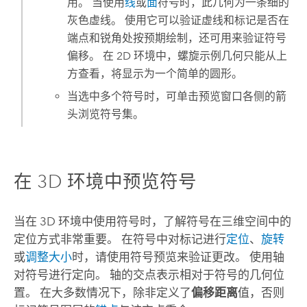
用。 当使用
线
或
面
符号时，此几何为一条细的
灰色虚线。 使用它可以验证虚线和标记是否在
端点和锐角处按预期绘制，还可用来验证符号
偏移。 在 2D 环境中，螺旋示例几何只能从上
方查看，将显示为一个简单的圆形。
当选中多个符号时，可单击预览窗口各侧的箭
头浏览符号集。
在 3D 环境中预览符号
当在 3D 环境中使用符号时，了解符号在三维空间中的
定位方式非常重要。 在符号中对标记进行
定位
、
旋转
或
调整大小
时，请使用符号预览来验证更改。 使用轴
对符号进行定向。 轴的交点表示相对于符号的几何位
置。 在大多数情况下，除非定义了
偏移距离
值，否则