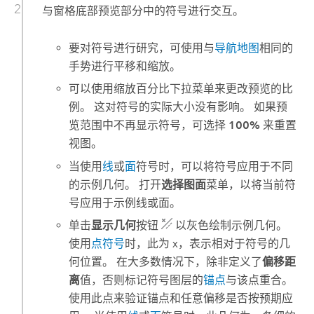
与窗格底部预览部分中的符号进行交互。
要对符号进行研究，可使用与
导航地图
相同的
手势进行平移和缩放。
可以使用缩放百分比下拉菜单来更改预览的比
例。 这对符号的实际大小没有影响。 如果预
览范围中不再显示符号，可选择
100%
来重置
视图。
当使用
线
或
面
符号时，可以将符号应用于不同
的示例几何。 打开
选择图面
菜单，以将当前符
号应用于示例线或面。
单击
显示几何
按钮
以灰色绘制示例几何。
使用
点符号
时，此为 x，表示相对于符号的几
何位置。 在大多数情况下，除非定义了
偏移距
离
值，否则标记符号图层的
锚点
与该点重合。
使用此点来验证锚点和任意偏移是否按预期应