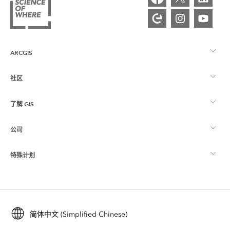
ARCGIS
社区
ArcGIS 概览
了解 GIS
Esri 社区
制图
公司
什么是 GIS？
ArcGIS 博客
ArcGIS Pro
特殊计划
关于 Esri
位置智能
行业博客
ArcGIS Enterprise
ArcGIS for Personal Use
联系我们
培训
用户研究和测试
ArcGIS Online
ArcGIS for Student Use
简体中文 (Simplified Chinese)
招贤纳士
ArcUser
Esri 年轻专家关系网
开发者技术