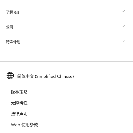
了解 GIS
Esri 社区
制图
公司
什么是 GIS？
ArcGIS 博客
ArcGIS Pro
特殊计划
关于 Esri
位置智能
行业博客
ArcGIS Enterprise
ArcGIS for Personal Use
联系我们
培训
用户研究和测试
ArcGIS Online
ArcGIS for Student Use
简体中文 (Simplified Chinese)
招贤纳士
ArcUser
Esri 年轻专家关系网
开发者技术
保护
隐私策略
开放视野
ArcNews
活动
ArcGIS Location Platform
无障碍性
灾难响应
合作伙伴
ArcWatch
法律声明
Esri Store
教育
Web 使用条款
业务行为准则
Esri Press
ArcGIS Architecture Center