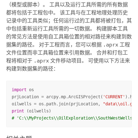
（模型或脚本）。 工具以及运行工具所需的所有数据
都将包括于工程包中。 该工具与在工程地理处理历史
记录中的工具类似；任何运行过的工具都将被打包，其
中包括重新运行工具所需的一切数据。 构建脚本工具
的常见方法是使用自工具箱位置的相对路径来构建到数
据集的路径。 对于工程而言，您可以根据
.aprx
工程
文件位置而非工具箱位置来引用数据。 合并和打包工
程将相对于
.aprx
文件移动项目。 可使用以下方法来
构建到数据集的路径：
import
 os

prjLocation = arcpy.mp.ArcGISProject(
'CURRENT'
).hom
oilwells = os.path.join(prjLocation, 
"data\\oil.gdb
print
# 'C:\\MyProjects\\OilExploration\\SouthWestWells.a