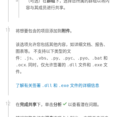
（可选）在
群组
下，选择您所属的群组以将内
容与其成员进行共享。
将想要包含的项目添加到
附件
。
该选项允许您包括其他内容，如详细文档、报告、
图表等。 不支持以下类型的文
件：
.js
、
.vbs
、
.py
、
.pyc
、
.pyo
、
.bat
和
.ocx
. 同时，仅允许签署的
.dll
文件和
.exe
文
件。
了解有关签署
.dll
和
.exe
文件的详细信息
在
完成共享
下，单击
分析
以查看潜在问题。