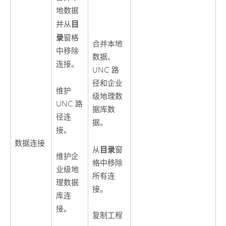
地数据
目
并从
录
窗格
合并本地
中移除
数据、
连接。
UNC 路
径和企业
维护
级地理数
UNC 路
据库数
径连
据。
接。
数据连接
目录
从
窗
维护企
格中移除
业级地
所有连
理数据
接。
库连
接。
复制工程