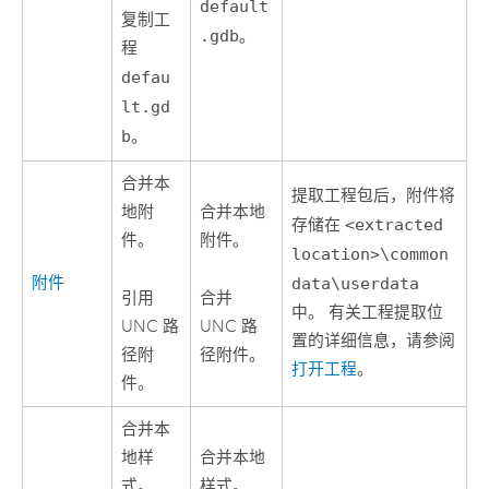
default
复制工
.gdb
。
程
defau
lt.gd
b
。
合并本
提取工程包后，附件将
地附
合并本地
存储在
<extracted
件。
附件。
location>\common
附件
data\userdata
引用
合并
中。 有关工程提取位
UNC 路
UNC 路
置的详细信息，请参阅
径附
径附件。
打开工程
。
件。
合并本
地样
合并本地
式。
样式。