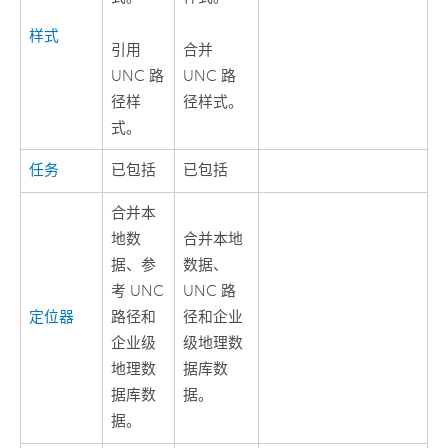
样式
引用
合并
UNC 路
UNC 路
径样
径样式。
式。
任务
已包括
已包括
合并本
地数
合并本地
据、参
数据、
考 UNC
UNC 路
定位器
路径和
径和企业
企业级
级地理数
地理数
据库数
据库数
据。
据。