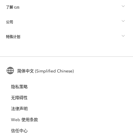
了解 GIS
Esri 社区
制图
公司
什么是 GIS？
ArcGIS 博客
ArcGIS Pro
特殊计划
关于 Esri
位置智能
行业博客
ArcGIS Enterprise
ArcGIS for Personal Use
联系我们
培训
用户研究和测试
ArcGIS Online
ArcGIS for Student Use
简体中文 (Simplified Chinese)
招贤纳士
ArcUser
Esri 年轻专家关系网
开发者技术
保护
隐私策略
开放视野
ArcNews
活动
ArcGIS Location Platform
无障碍性
灾难响应
合作伙伴
ArcWatch
法律声明
Esri Store
教育
Web 使用条款
业务行为准则
Esri Press
ArcGIS Architecture Center
信任中心