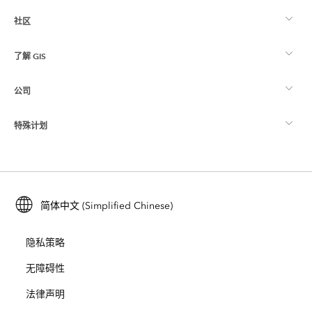
社区
ArcGIS 概览
了解 GIS
Esri 社区
制图
公司
什么是 GIS？
ArcGIS 博客
ArcGIS Pro
特殊计划
关于 Esri
位置智能
行业博客
ArcGIS Enterprise
ArcGIS for Personal Use
联系我们
培训
用户研究和测试
ArcGIS Online
ArcGIS for Student Use
简体中文 (Simplified Chinese)
招贤纳士
ArcUser
Esri 年轻专家关系网
开发者技术
保护
隐私策略
开放视野
ArcNews
活动
ArcGIS Location Platform
无障碍性
灾难响应
合作伙伴
ArcWatch
法律声明
Esri Store