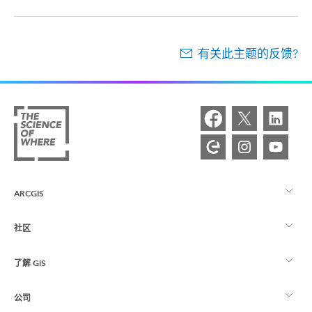
有关此主题的反馈?
ARCGIS
社区
ArcGIS 概览
了解 GIS
Esri 社区
制图
公司
什么是 GIS？
ArcGIS 博客
ArcGIS Pro