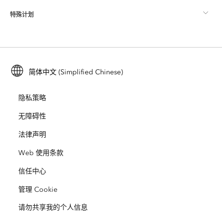
特殊计划
关于 Esri
位置智能
行业博客
ArcGIS Enterprise
ArcGIS for Personal Use
联系我们
培训
用户研究和测试
ArcGIS Online
ArcGIS for Student Use
简体中文 (Simplified Chinese)
招贤纳士
ArcUser
Esri 年轻专家关系网
开发者技术
保护
隐私策略
开放视野
ArcNews
活动
ArcGIS Location Platform
无障碍性
灾难响应
合作伙伴
ArcWatch
法律声明
Esri Store
教育
Web 使用条款
业务行为准则
Esri Press
ArcGIS Architecture Center
信任中心
非营利机构
环境与可持续发展倡议
Esri 视频
管理 Cookie
请勿共享我的个人信息
种族平等
网站地图
GIS 字典