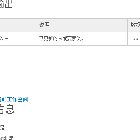
输出
说明
数
入表
已更新的表或要素类。
Tab
当前工作空间
信息
 是
ard: 是