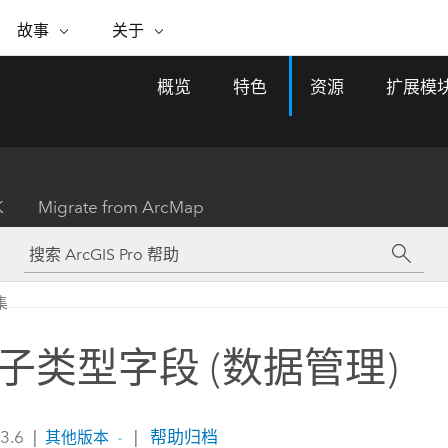
专题倡议
故事
关于
ESRI 故事
关于 ESRI
自助服务
购买 ARCGIS
联系我们
关于 GIS
概览
特色
资源
扩展模
WhereNext Magazine
关于 Esri
地理空间卓越之旅
ArcUser
用户类型
联系支持部门
什么是 GIS？
间上查看和了解数据
高管级新闻和见解
面向 ArcGIS 用户的实用技术
基于角色的 ArcGIS 访问权限
Esri 计划和倡议
Esri 社区
地理方法
资源
Esri 博客
Esri Store
活动
ArcGIS 博客
置引入分析
现实世界的全球 GIS 创新
ArcNews
Esri 的 ArcGIS 产品
K
Migrate from ArcMap
行业新闻和 ArcGIS 更新
合作伙伴
文档
管理
Esri 和 The Science of Where 播
如何购买
、编辑和共享空间数据
客
ArcWatch
Esri 产品、合作伙伴产品和开发
招贤纳士
My Esri
基础设施管理
商业和技术领导者之声
地理空间新闻、观点和趋势
人员订阅
集
使用 GIS 创建现代化、有弹性且可持续发展
媒体与分析师关系
的未来。 规划和运营的地理方法有助于领导
有功能
者了解基础设施工程与周围环境的关系。
子类型字段 (数据管理)
所有故事
探索基础设施管理
联系我们
 3.6
|
|
帮助归档
其他版本