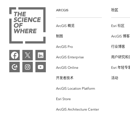
ARCGIS
社区
ArcGIS 概览
Esri 社区
制图
ArcGIS 博客
ArcGIS Pro
行业博客
ArcGIS Enterprise
用户研究和
ArcGIS Online
Esri 年轻
开发者技术
活动
ArcGIS Location Platform
Esri Store
ArcGIS Architecture Center